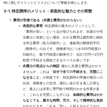
時に潜むデメリットとリスクについて警鐘を鳴らします。
3-1. 特定調停のメリット：表面的な魅力とその実態
費用が安価である（弁護士費用がかからない）
表面的な事実
: 特定調停の最大のメリットとして、
「費用が安い」という点が挙げられます。弁護士や司
法書士に依頼しない場合、かかる費用は裁判所に納め
る申立費用（収入印紙代）と、連絡用の郵便切手代
（郵券代）のみです。債権者1社につき500円程度の
印紙代と、数千円程度の郵券代で、合計1万円〜2万円
程度で手続きを開始できるケースが多いです。
弁護士の視点からの検証
: 確かに弁護士費用はかかり
ませんが、これは「
自分で全ての手続きを、完璧にこ
なせること
」が前提です。特定調停の準備や期日への
出頭、債権者との交渉、過払い金の引き直し計算な
ど、素人には非常に専門的で時間のかかる作業が多
く、これらを完璧にこなすには、
金銭的な費用はかか
らなくても、膨大な時間、労力、そして精神的な負担
がかかります。これを「安い」と捉えるかどうかは、