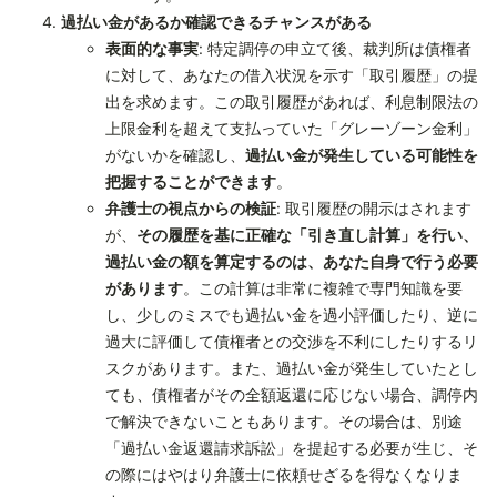
過払い金があるか確認できるチャンスがある
表面的な事実
: 特定調停の申立て後、裁判所は債権者
に対して、あなたの借入状況を示す「取引履歴」の提
出を求めます。この取引履歴があれば、利息制限法の
上限金利を超えて支払っていた「グレーゾーン金利」
がないかを確認し、
過払い金が発生している可能性を
把握することができます
。
弁護士の視点からの検証
: 取引履歴の開示はされます
が、
その履歴を基に正確な「引き直し計算」を行い、
過払い金の額を算定するのは、あなた自身で行う必要
があります
。この計算は非常に複雑で専門知識を要
し、少しのミスでも過払い金を過小評価したり、逆に
過大に評価して債権者との交渉を不利にしたりするリ
スクがあります。また、過払い金が発生していたとし
ても、債権者がその全額返還に応じない場合、調停内
で解決できないこともあります。その場合は、別途
「過払い金返還請求訴訟」を提起する必要が生じ、そ
の際にはやはり弁護士に依頼せざるを得なくなりま