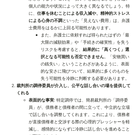
個人の能力や状況によって大きく異なるでしょう。特
に、
仕事を休むことによる収入減や、精神的ストレス
による心身の不調
といった「見えない費用」は、弁護
士費用をはるかに上回る可能性があります。
また、弁護士に依頼すれば得られたはずの「最
大限の減額効果」や「手続きの確実性」を失う
リスクを考慮すると、
結果的に「高くつく」選
択となる可能性も否定できません
。「安物買い
の銭失い」ということわざがあるように、表面
的な安さに飛びついて、結果的に多くのものを
失う可能性を冷静に判断する必要があります。
裁判所の調停委員が介入し、公平な話し合いの場を提供して
くれる
表面的な事実
: 特定調停では、簡易裁判所の「調停委
員」が、債務者と債権者の間に立って、中立的な立場
で話し合いを調整してくれます。これにより、債務者
が直接債権者と交渉する際の心理的プレッシャーを軽
減し、感情的にならずに冷静に話し合いを進めること