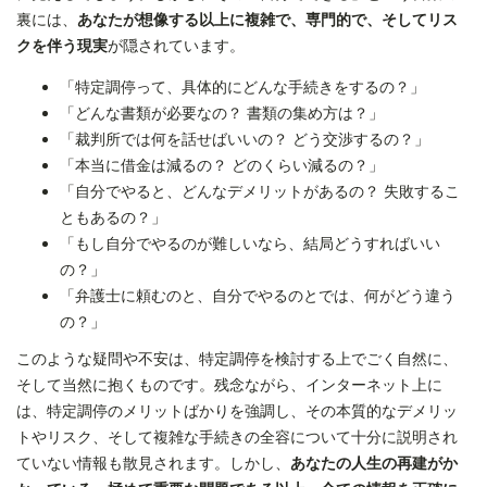
裏には、
あなたが想像する以上に複雑で、専門的で、そしてリス
クを伴う現実
が隠されています。
「特定調停って、具体的にどんな手続きをするの？」
「どんな書類が必要なの？ 書類の集め方は？」
「裁判所では何を話せばいいの？ どう交渉するの？」
「本当に借金は減るの？ どのくらい減るの？」
「自分でやると、どんなデメリットがあるの？ 失敗するこ
ともあるの？」
「もし自分でやるのが難しいなら、結局どうすればいい
の？」
「弁護士に頼むのと、自分でやるのとでは、何がどう違う
の？」
このような疑問や不安は、特定調停を検討する上でごく自然に、
そして当然に抱くものです。残念ながら、インターネット上に
は、特定調停のメリットばかりを強調し、その本質的なデメリッ
トやリスク、そして複雑な手続きの全容について十分に説明され
ていない情報も散見されます。しかし、
あなたの人生の再建がか