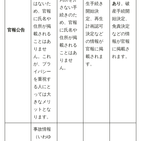
はないた
生手続き
あり
。破
さない手
め、官報
開始決
産手続開
続きのた
に氏名や
定、再生
始決定、
め、官報
住所が掲
計画認可
免責決定
官報公告
に氏名や
載される
決定など
などの情
住所が掲
ことはあ
の情報が
報が官報
載される
りませ
官報に掲
に掲載さ
ことはあ
ん。これ
載されま
れます。
りませ
が、プラ
す。
ん。
イバシー
を重視す
る人にと
っては大
きなメリ
ットとな
ります。
事故情報
（いわゆ