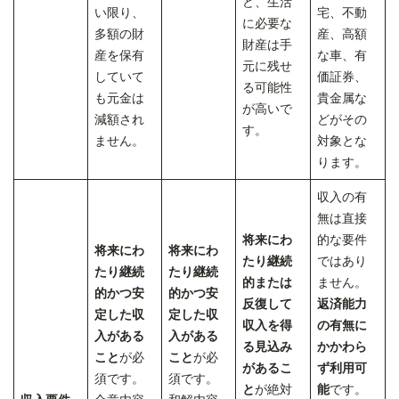
ど、生活
い限り、
宅、不動
に必要な
多額の財
産、高額
財産は手
産を保有
な車、有
元に残せ
していて
価証券、
る可能性
も元金は
貴金属な
が高いで
減額され
どがその
す。
ません。
対象とな
ります。
収入の有
無は直接
将来にわ
的な要件
将来にわ
将来にわ
たり継続
ではあり
たり継続
たり継続
的または
ません。
的かつ安
的かつ安
反復して
返済能力
定した収
定した収
収入を得
の有無に
入がある
入がある
る見込み
かかわら
こと
が必
こと
が必
があるこ
ず利用可
須です。
須です。
と
が絶対
能
です。