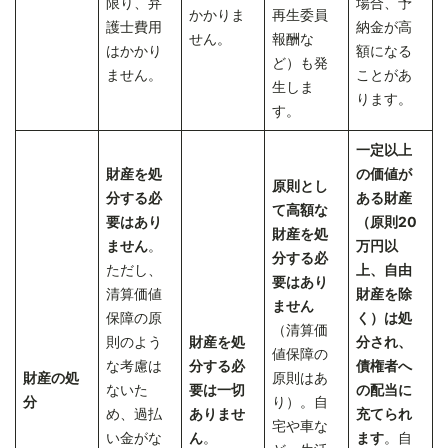
限り、弁
場合、予
かかりま
再生委員
護士費用
納金が高
せん。
報酬な
はかかり
額になる
ど）も発
ません。
ことがあ
生しま
ります。
す。
一定以上
財産を処
の価値が
原則とし
分する必
ある財産
て高額な
要はあり
（原則20
財産を処
ません
。
万円以
分する必
ただし、
上、自由
要はあり
清算価値
財産を除
ません
保障の原
く）は処
（清算価
則のよう
財産を処
分され、
値保障の
な考慮は
分する必
債権者へ
財産の処
原則はあ
ないた
要は一切
の配当に
分
り）。自
め、過払
ありませ
充てられ
宅や車な
い金がな
ん
。
ます
。自