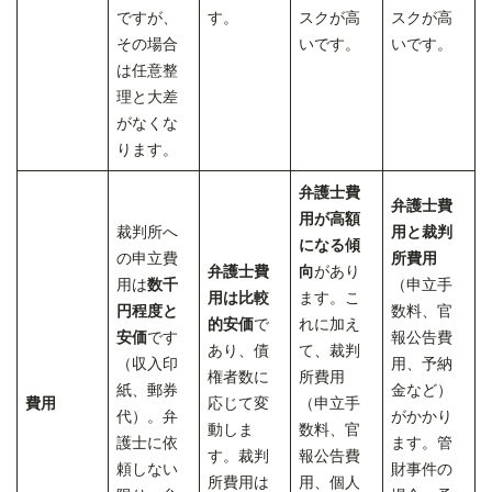
ですが、
す。
スクが高
スクが高
その場合
いです。
いです。
は任意整
理と大差
がなくな
ります。
弁護士費
弁護士費
用が高額
裁判所へ
用と裁判
になる傾
の申立費
所費用
弁護士費
向
があり
用は
数千
（申立手
用は比較
ます。こ
円程度と
数料、官
的安価
で
れに加え
安価
です
報公告費
あり、債
て、裁判
（収入印
用、予納
権者数に
所費用
紙、郵券
金など）
費用
応じて変
（申立手
代）。弁
がかかり
動しま
数料、官
護士に依
ます。管
す。裁判
報公告費
頼しない
財事件の
所費用は
用、個人