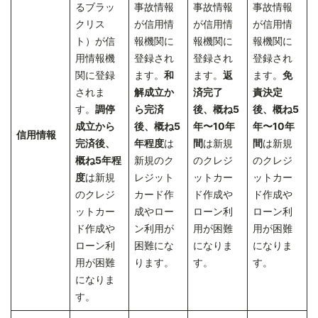
るブラッ
事故情報
事故情報
事故情報
クリス
が信用情
が信用情
が信用情
ト）が信
報機関に
報機関に
報機関に
用情報機
登録され
登録され
登録され
関に登録
ます。
和
ます。
返
ます。
免
されま
解成立か
済完了
責決定
す。
調停
ら完済
後、概ね5
後、概ね5
成立から
後、概ね5
年〜10年
年〜10年
信用情報
完済後、
年程度
は
間
は新規
間
は新規
概ね5年程
新規のク
のクレジ
のクレジ
度
は新規
レジット
ットカー
ットカー
のクレジ
カード作
ド作成や
ド作成や
ットカー
成やロー
ローン利
ローン利
ド作成や
ン利用が
用が困難
用が困難
ローン利
困難にな
になりま
になりま
用が困難
ります。
す。
す。
になりま
す。