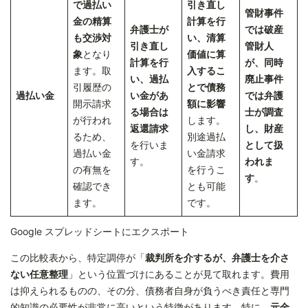
で過払い
引き直し
管財事件
金の精算
計算を行
弁護士が
では破産
も交渉対
い、清算
引き直し
管財人
象
となり
価値に算
計算を行
が、同時
ます。取
入するこ
い、過払
廃止事件
引履歴の
とで債務
過払い金
い金があ
では弁護
開示請求
額に影響
る場合は
士が調査
が行われ
します。
返還請求
し、財産
るため、
別途過払
を行いま
として扱
過払い金
い金請求
す。
われま
の有無を
を行うこ
す
。
確認でき
とも可能
ます。
です。
Google スプレッドシートにエクスポート
この比較表から、特定調停が「
裁判所を介するが、弁護士を介さ
ない任意整理
」という位置づけにあることが見て取れます。費用
は抑えられるものの、その分、債務者自身が負うべき責任と専門
的知識の必要性が非常に高いという特徴があります。特に、
元金