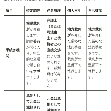
項目
特定調停
任意整理
個人再生
自己破産
弁護士
簡易裁判
（または
所
が介在
地方裁判
地方裁判
司法書
します。
所
を介し
所
を介し
士）と債
調停委員
た厳格な
た厳格な
権者との
が間に入
法的手続
法的手続
手続き機
直接交渉
り、中立
きです。
きです。
関
により進
的な立場
裁判所の
裁判所の
められま
で話し合
監督下で
監督下で
す。裁判
いをサポ
進行しま
進行しま
所は関与
ートしま
す。
す。
しませ
す。
ん。
原則とし
元金は原
て元金は
則として
減額され
減額され