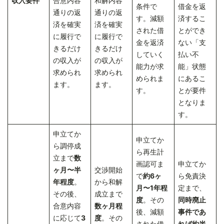
収入要件
合意内容
和解内容
条件で
借金を返
通りの返
通りの返
す。減額
済するこ
済を確実
済を確実
された借
とができ
に履行で
に履行で
金を返済
ない「支
きるだけ
きるだけ
していく
払い不
の収入が
の収入が
能力が求
能」状態
求められ
求められ
められま
にあるこ
ます。
ます。
す。
とが要件
となりま
す。
申立てか
申立てか
ら調停成
ら再生計
立まで
数
画認可ま
申立てか
ヶ月〜半
交渉開始
で
約6ヶ
ら免責決
年程度
。
から和解
月〜1年程
定まで、
その後、
成立まで
度
。その
同時廃止
合意内容
数ヶ月程
後、減額
事件であ
に応じて
3
度
。その
された借
れば約半