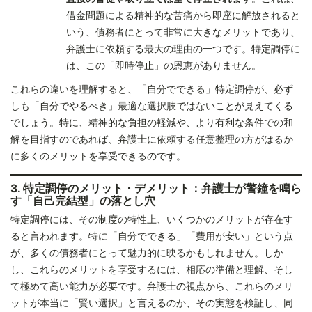
借金問題による精神的な苦痛から即座に解放されると
いう、債務者にとって非常に大きなメリットであり、
弁護士に依頼する最大の理由の一つです。特定調停に
は、この「即時停止」の恩恵がありません。
これらの違いを理解すると、「自分でできる」特定調停が、必ず
しも「自分でやるべき」最適な選択肢ではないことが見えてくる
でしょう。特に、精神的な負担の軽減や、より有利な条件での和
解を目指すのであれば、弁護士に依頼する任意整理の方がはるか
に多くのメリットを享受できるのです。
3. 特定調停のメリット・デメリット：弁護士が警鐘を鳴ら
す「自己完結型」の落とし穴
特定調停には、その制度の特性上、いくつかのメリットが存在す
ると言われます。特に「自分でできる」「費用が安い」という点
が、多くの債務者にとって魅力的に映るかもしれません。しか
し、これらのメリットを享受するには、相応の準備と理解、そし
て極めて高い能力が必要です。弁護士の視点から、これらのメリ
ットが本当に「賢い選択」と言えるのか、その実態を検証し、同