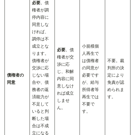
必要
。債
権者が調
停内容に
同意しな
ければ、
調停は不
成立とな
小規模個
必要
。債
ります。
人再生で
権者が交
債権者が
は債権者
不要。裁
渉に応
交渉に応
の同意が
判所の決
じ、和解
債権者の
じない場
必要です
定により
内容に同
同意
合や、債
が、給与
免責が認
意しなけ
務者の返
所得者等
められま
れば成立
済能力が
再生では
す。
しませ
不足して
不要で
ん。
いると判
す。
断した場
合は不成
立になる