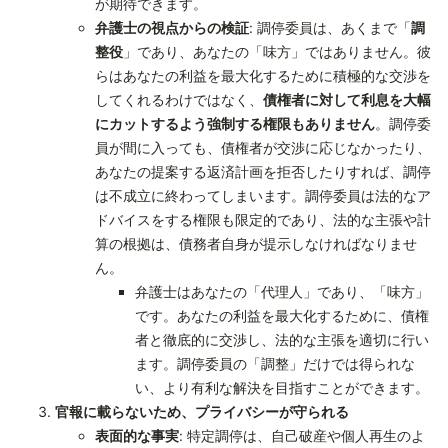
が期待できます。
弁護士の視点からの検証
: 調停委員は、あくまで「
調
整役
」であり、あなたの「味方」ではありません。彼
らはあなたの利益を最大化するために積極的な交渉を
してくれるわけではなく、
債権者に対して利息を大幅
にカットするよう強制する権限もありません
。調停委
員が間に入っても、債権者が交渉に応じなかったり、
あなたの提案する返済計画を拒否したりすれば、調停
は不成立に終わってしまいます。調停委員は法的なア
ドバイスをする権限も限定的であり、法的な主張や計
算の根拠は、債務者自身が提示しなければなりませ
ん。
弁護士はあなたの「代理人」であり、「味方」
です。あなたの利益を最大化するために、債権
者と徹底的に交渉し、法的な主張を適切に行い
ます。調停委員の「調整」だけでは得られな
い、より有利な解決を目指すことができます。
官報に載らないため、プライバシーが守られる
表面的な事実
: 特定調停は、自己破産や個人再生のよ