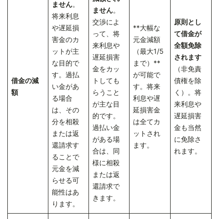
ません
。
ません
。
将来利息
交渉によ
原則とし
や遅延損
**大幅な
って、将
て借金が
害金のカ
元金減額
来利息や
全額免除
ットが主
（最大1/5
遅延損害
されます
な目的で
まで）**
金をカッ
（非免責
す。過払
が可能で
借金の減
トしても
債権を除
い金があ
す。将来
額
らうこと
く）。将
る場合
利息や遅
が主な目
来利息や
は、その
延損害金
的です。
遅延損害
分を相殺
は全てカ
過払い金
金も当然
または返
ットされ
がある場
に免除さ
還請求す
ます。
合は、同
れます。
ることで
様に相殺
元金を減
または返
らせる可
還請求で
能性はあ
きます。
ります。