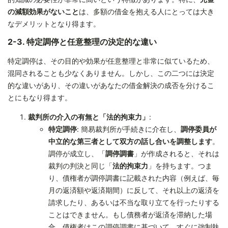
の減額効果がないこと
は、多額の借金を抱える人にとっては大き
なデメリットとなり得ます。
2-3. 特定調停と任意整理の決定的な違い
特定調停は、その目的や効果が任意整理と非常に似ているため、
混同されることも少なくありません。しかし、この二つには決定
的な違いがあり、その違いがあなたの借金解決の成否を分けるこ
とにもなり得ます。
裁判所の介入の有無と「法的拘束力」
:
特定調停
: 簡易裁判所が手続きに介在し、
調停委員が
中立的な第三者として双方の話し合いを調整します
。
調停が成立し、「
調停調書
」が作成されると、それは
裁判の判決と同じ「
法的拘束力
」を持ちます。つま
り、債権者が調停調書に記載された内容（例えば、毎
月の返済額や返済期間）に反して、それ以上の返済を
請求したり、あるいは不当な取り立てを行ったりする
ことはできません。もし債務者が返済を滞納した場
合、債権者はこの調停調書に基づいて、すぐに強制執