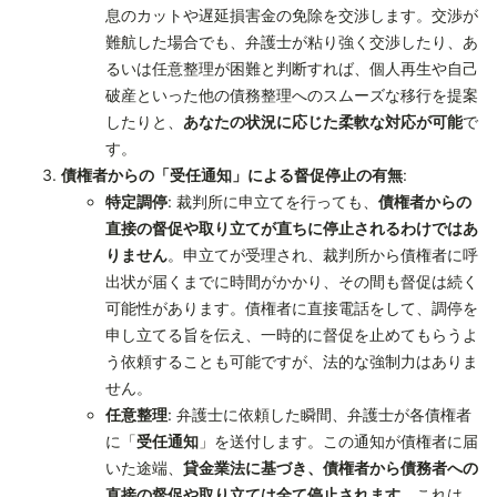
息のカットや遅延損害金の免除を交渉します。交渉が
難航した場合でも、弁護士が粘り強く交渉したり、あ
るいは任意整理が困難と判断すれば、個人再生や自己
破産といった他の債務整理へのスムーズな移行を提案
したりと、
あなたの状況に応じた柔軟な対応が可能
で
す。
債権者からの「受任通知」による督促停止の有無
:
特定調停
: 裁判所に申立てを行っても、
債権者からの
直接の督促や取り立てが直ちに停止されるわけではあ
りません
。申立てが受理され、裁判所から債権者に呼
出状が届くまでに時間がかかり、その間も督促は続く
可能性があります。債権者に直接電話をして、調停を
申し立てる旨を伝え、一時的に督促を止めてもらうよ
う依頼することも可能ですが、法的な強制力はありま
せん。
任意整理
: 弁護士に依頼した瞬間、弁護士が各債権者
に「
受任通知
」を送付します。この通知が債権者に届
いた途端、
貸金業法に基づき、債権者から債務者への
直接の督促や取り立ては全て停止されます
。これは、