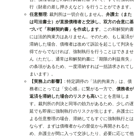
行（財産の差し押さえなど）を行うことができます。
任意整理
: 裁判所は一切介在しません。
弁護士（また
は司法書士）が直接債権者と交渉し、双方の合意に基
づいて「和解契約書」を作成します
。この和解契約書
には法的拘束力はありません。そのため、もし返済が
滞納した場合、債権者は改めて訴訟を起こして判決を
得てからでなければ、強制執行を行うことはできませ
ん（ただし、通常は和解契約書に「期限の利益喪失」
の条項があるため、一度滞納すれば一括請求されてし
まいます）。
【実務上の影響】
: 特定調停の「法的拘束力」は、債
務者にとっては「安心感」に繋がる一方で、
債務者が
返済を滞納した場合のリスクも高い
ことを意味しま
す。裁判所の判決と同等の効力があるため、少しの遅
延でも即座に強制執行のリスクが生じます。弁護士に
よる任意整理の場合、滞納してもすぐに強制執行とは
ならず、まずは債権者からの督促から再開されるた
め、弁護士が間に入って交渉したり、必要に応じて他