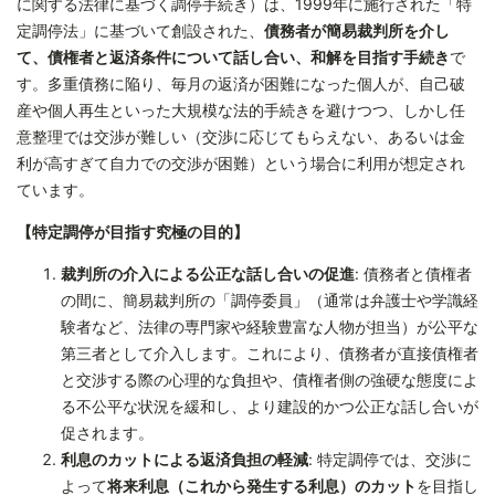
に関する法律に基づく調停手続き）は、1999年に施行された「特
定調停法」に基づいて創設された、
債務者が簡易裁判所を介し
て、債権者と返済条件について話し合い、和解を目指す手続き
で
す。多重債務に陥り、毎月の返済が困難になった個人が、自己破
産や個人再生といった大規模な法的手続きを避けつつ、しかし任
意整理では交渉が難しい（交渉に応じてもらえない、あるいは金
利が高すぎて自力での交渉が困難）という場合に利用が想定され
ています。
【特定調停が目指す究極の目的】
裁判所の介入による公正な話し合いの促進
: 債務者と債権者
の間に、簡易裁判所の「調停委員」（通常は弁護士や学識経
験者など、法律の専門家や経験豊富な人物が担当）が公平な
第三者として介入します。これにより、債務者が直接債権者
と交渉する際の心理的な負担や、債権者側の強硬な態度によ
る不公平な状況を緩和し、より建設的かつ公正な話し合いが
促されます。
利息のカットによる返済負担の軽減
: 特定調停では、交渉に
よって
将来利息（これから発生する利息）のカット
を目指し