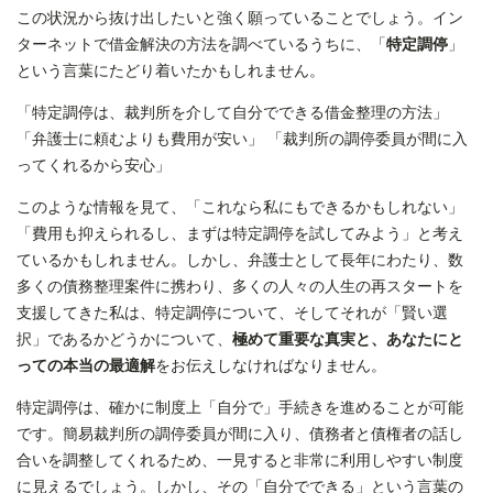
この状況から抜け出したいと強く願っていることでしょう。イン
ターネットで借金解決の方法を調べているうちに、「
特定調停
」
という言葉にたどり着いたかもしれません。
「特定調停は、裁判所を介して自分でできる借金整理の方法」
「弁護士に頼むよりも費用が安い」 「裁判所の調停委員が間に入
ってくれるから安心」
このような情報を見て、「これなら私にもできるかもしれない」
「費用も抑えられるし、まずは特定調停を試してみよう」と考え
ているかもしれません。しかし、弁護士として長年にわたり、数
多くの債務整理案件に携わり、多くの人々の人生の再スタートを
支援してきた私は、特定調停について、そしてそれが「賢い選
択」であるかどうかについて、
極めて重要な真実と、あなたにと
っての本当の最適解
をお伝えしなければなりません。
特定調停は、確かに制度上「自分で」手続きを進めることが可能
です。簡易裁判所の調停委員が間に入り、債務者と債権者の話し
合いを調整してくれるため、一見すると非常に利用しやすい制度
に見えるでしょう。しかし、その「自分でできる」という言葉の