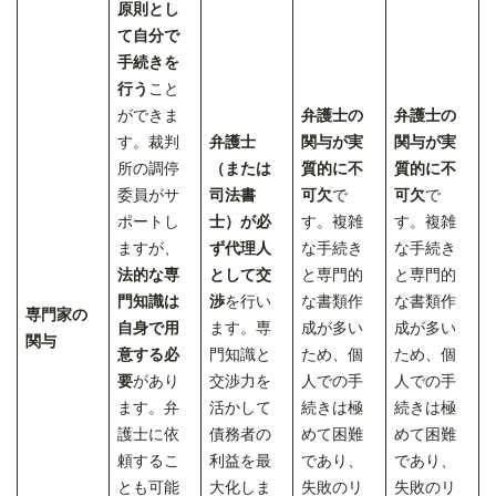
原則とし
て自分で
手続きを
行う
こと
ができま
弁護士の
弁護士の
す。裁判
弁護士
関与が実
関与が実
所の調停
（または
質的に不
質的に不
委員がサ
司法書
可欠
で
可欠
で
ポートし
士）が必
す。複雑
す。複雑
ますが、
ず代理人
な手続き
な手続き
法的な専
として交
と専門的
と専門的
門知識は
渉
を行い
な書類作
な書類作
専門家の
自身で用
ます。専
成が多い
成が多い
関与
意する必
門知識と
ため、個
ため、個
要
があり
交渉力を
人での手
人での手
ます。弁
活かして
続きは極
続きは極
護士に依
債務者の
めて困難
めて困難
頼するこ
利益を最
であり、
であり、
とも可能
大化しま
失敗のリ
失敗のリ