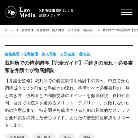
ホーム
債務整理（任意整理・個人再生・自己破産・過払金）
裁判所での特定調停【完
chevron_right
債務整理（任意整理・個人再生・自己破産・過払金）
chevron_right
その他
債務整理（任意整理・個人再生・自己破産・過払金）
裁判所での特定調停【完全ガイド】手続きの流れ・必要書
chevron_right
Q&A
類を弁護士が徹底解説
【弁護士監修】裁判所での特定調停を検討中の方へ。申立てから
chevron_right
不動産投資トラブル
調停成立までの詳細な手続きの流れ、準備すべき必要書類の一覧
と書き方、債権者との和解交渉のポイントを徹底解説。費用や期
間、自分で手続きを進めるメリット・デメリット、失敗しないた
めの注意点まで、特定調停を成功させるための具体的なステップ
と全知識を網羅した安心ガイド。あなたの借金問題解決をサポー
トします。
任意整理
個人再生
借金
債務