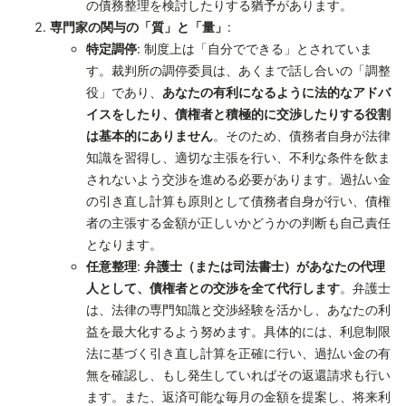
の債務整理を検討したりする猶予があります。
専門家の関与の「質」と「量」
:
特定調停
: 制度上は「自分でできる」とされていま
す。裁判所の調停委員は、あくまで話し合いの「調整
役」であり、
あなたの有利になるように法的なアドバ
イスをしたり、債権者と積極的に交渉したりする役割
は基本的にありません
。そのため、債務者自身が法律
知識を習得し、適切な主張を行い、不利な条件を飲ま
されないよう交渉を進める必要があります。過払い金
の引き直し計算も原則として債務者自身が行い、債権
者の主張する金額が正しいかどうかの判断も自己責任
となります。
任意整理
:
弁護士（または司法書士）があなたの代理
人として、債権者との交渉を全て代行します
。弁護士
は、法律の専門知識と交渉経験を活かし、あなたの利
益を最大化するよう努めます。具体的には、利息制限
法に基づく引き直し計算を正確に行い、過払い金の有
無を確認し、もし発生していればその返還請求も行い
ます。また、返済可能な毎月の金額を提案し、将来利