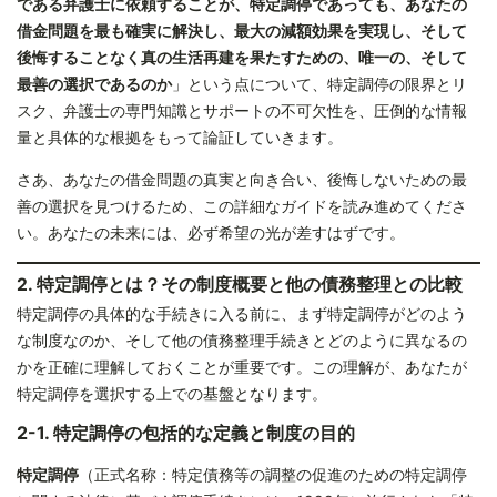
である弁護士に依頼することが、特定調停であっても、あなたの
借金問題を最も確実に解決し、最大の減額効果を実現し、そして
後悔することなく真の生活再建を果たすための、唯一の、そして
最善の選択であるのか
」という点について、特定調停の限界とリ
スク、弁護士の専門知識とサポートの不可欠性を、圧倒的な情報
量と具体的な根拠をもって論証していきます。
さあ、あなたの借金問題の真実と向き合い、後悔しないための最
善の選択を見つけるため、この詳細なガイドを読み進めてくださ
い。あなたの未来には、必ず希望の光が差すはずです。
2. 特定調停とは？その制度概要と他の債務整理との比較
特定調停の具体的な手続きに入る前に、まず特定調停がどのよう
な制度なのか、そして他の債務整理手続きとどのように異なるの
かを正確に理解しておくことが重要です。この理解が、あなたが
特定調停を選択する上での基盤となります。
2-1. 特定調停の包括的な定義と制度の目的
特定調停
（正式名称：特定債務等の調整の促進のための特定調停