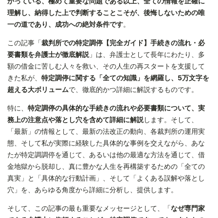
かっている、極めて重要な問題である以上、全ての情報を正確に
理解し、納得した上で判断することこそが、後悔しないための唯
一の道であり、成功への絶対条件です
。
この記事「
裁判所での特定調停【完全ガイド】手続きの流れ・必
要書類を弁護士が徹底解説
」は、弁護士として長年にわたり、多
額の借金に苦しむ人々を救い、その人生の再スタートを支援して
きた私が、
特定調停に関する「全ての知識」を網羅し、5万文字を
超える大ボリューム
で、徹底的かつ詳細に解説するものです。
特に、
特定調停の具体的な手続きの流れや必要書類について、実
務上の注意点や落とし穴を含めて詳細に解説
します。そして、
「最新」の情報として、最新の法改正の動向、各裁判所の運用実
態、そして私が実際に経験した具体的な事例を交えながら、あな
たが特定調調停を通じて、あるいは他の最適な方法を通じて、借
金地獄から脱却し、真に豊かな人生を再構築するための「全ての
真実」と「具体的な行動計画」、そして「よくある誤解や落とし
穴」を、あらゆる角度から詳細に分析し、提供します。
そして、この記事の最も重要なメッセージとして、「
なぜ専門家