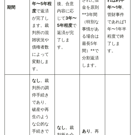
年〜5年程
後、合意
期間
金を原則
年〜1年
、
度
で返済
内容に応
**3年間
管財事件
が完了し
じて
3年〜
（特別な
であれば1
ます。裁
5年程度
で
事情があ
年〜1年半
判所の混
返済が完
る場合は
程度で終
雑状況や
了しま
最長5年
了しま
債権者数
す。
間）**で
す。
によって
分割返済
変動しま
します。
す。
なし
。裁
判所の調
停手続き
であり、
破産や再
生のよう
な公的な
なし
。裁
手続きで
あり
。再
判所を介