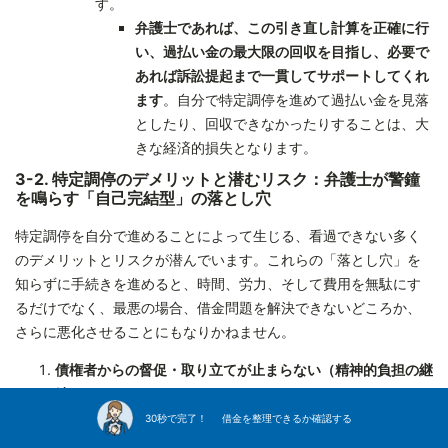
す。
弁護士であれば、この引き直し計算を正確に行
い、過払い金の最大限の回収を目指し、必要で
あれば訴訟提起まで一貫してサポートしてくれ
ます
。自分で特定調停を進めて過払い金を見落
としたり、回収できなかったりすることは、大
きな経済的損失となります。
3-2. 特定調停のデメリットと潜むリスク：弁護士が警鐘
を鳴らす「自己完結型」の落とし穴
特定調停を自分で進めることによって生じる、看過できない多く
のデメリットとリスクが潜んでいます。これらの「落とし穴」を
知らずに手続きを進めると、時間、労力、そして費用を無駄にす
るだけでなく、最悪の場合、借金問題を解決できないどころか、
さらに悪化させることにもなりかねません。
債権者からの督促・取り立てが止まらない（精神的負担の継
続）
特定調停の最大の問題点
: 弁護士に任意整理や個人再
30秒で完了！ 借金を整理できるか確認する
生を依頼した場合、弁護士が債権者に「受任通知」を