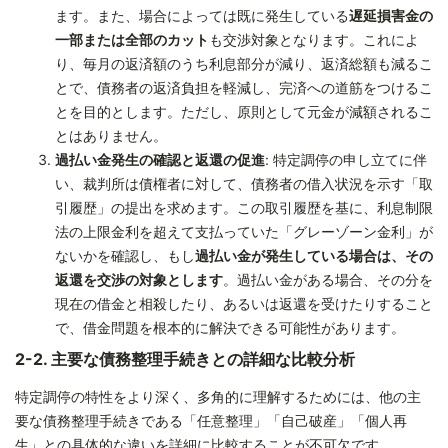
ます。また、場合によっては既に発生している
遅延損害金の
一部または全部のカット
も交渉対象となります。これによ
り、毎月の返済額のうち利息部分が減り、返済総額も減るこ
とで、債務者の返済負担を軽減し、完済への道筋をつけるこ
とを目的とします。ただし、原則として元金が減額されるこ
とはありません。
過払い金発生の確認と返還の促進
: 特定調停の申し立てに伴
い、裁判所は債権者に対して、債務者の借入状況を示す「取
引履歴」の提出を求めます。この取引履歴を基に、利息制限
法の上限金利を超えて支払っていた「グレーゾーン金利」が
ないかを確認し、もし
過払い金が発生している場合は、その
返還を交渉の対象とします
。過払い金がある場合、その分を
現在の借金と相殺したり、あるいは返還を受けたりすること
で、借金問題を根本的に解決できる可能性があります。
2-2. 主要な債務整理手続きとの詳細な比較分析
特定調停の特性をより深く、多角的に理解するためには、他の主
要な債務整理手続きである「任意整理」「自己破産」「個人再
生」との具体的な違いを詳細に比較することが不可欠です。