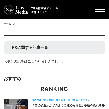
ホーム
chevron_right
債務整理（任意整理・個人再生・自己破産・過払金）
chevron_right
その他
FX
に関する記事一覧
chevron_right
Q&A
お探しの記事は見つかりませんでした。
chevron_right
不動産投資トラブル
おすすめ
RANKING
債務整理（任意整理・個人再生・自己破産・過払金）
1
「自己破産」がどのように進められるか手続の流れを弁