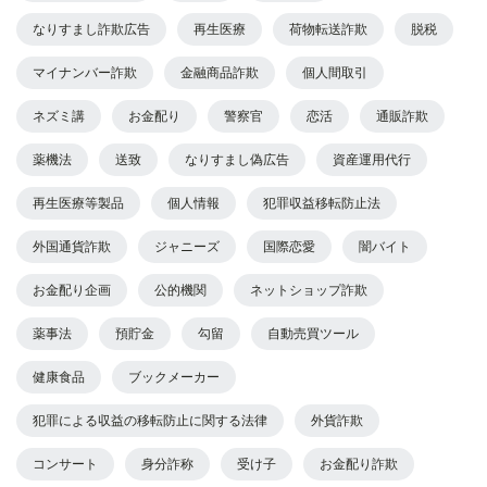
なりすまし詐欺広告
再生医療
荷物転送詐欺
脱税
マイナンバー詐欺
金融商品詐欺
個人間取引
ネズミ講
お金配り
警察官
恋活
通販詐欺
薬機法
送致
なりすまし偽広告
資産運用代行
再生医療等製品
個人情報
犯罪収益移転防止法
外国通貨詐欺
ジャニーズ
国際恋愛
闇バイト
お金配り企画
公的機関
ネットショップ詐欺
薬事法
預貯金
勾留
自動売買ツール
健康食品
ブックメーカー
犯罪による収益の移転防止に関する法律
外貨詐欺
コンサート
身分詐称
受け子
お金配り詐欺