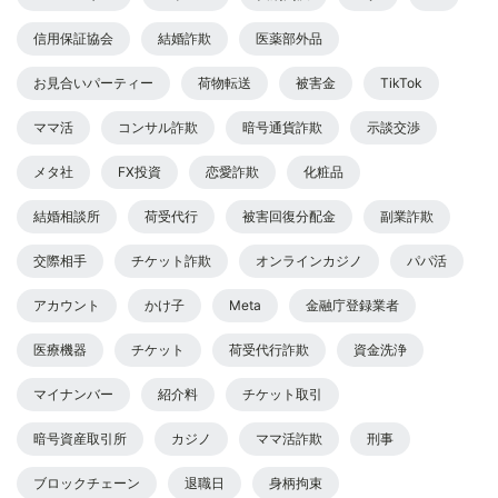
信用保証協会
結婚詐欺
医薬部外品
お見合いパーティー
荷物転送
被害金
TikTok
ママ活
コンサル詐欺
暗号通貨詐欺
示談交渉
メタ社
FX投資
恋愛詐欺
化粧品
結婚相談所
荷受代行
被害回復分配金
副業詐欺
交際相手
チケット詐欺
オンラインカジノ
パパ活
アカウント
かけ子
Meta
金融庁登録業者
医療機器
チケット
荷受代行詐欺
資金洗浄
マイナンバー
紹介料
チケット取引
暗号資産取引所
カジノ
ママ活詐欺
刑事
ブロックチェーン
退職日
身柄拘束