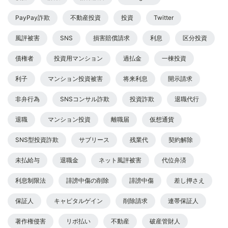
PayPay詐欺
不動産投資
投資
Twitter
風評被害
SNS
損害賠償請求
利息
区分投資
債権者
投資用マンション
過払金
一棟投資
利子
マンション投資被害
将来利息
開示請求
非弁行為
SNSコンサル詐欺
投資詐欺
退職代行
退職
マンション投資
離職届
仮想通貨
SNS型投資詐欺
サブリース
残業代
契約解除
未払給与
退職金
ネット風評被害
代位弁済
利息制限法
誹謗中傷の削除
誹謗中傷
差し押さえ
保証人
キャピタルゲイン
削除請求
連帯保証人
著作権侵害
リボ払い
不動産
破産管財人