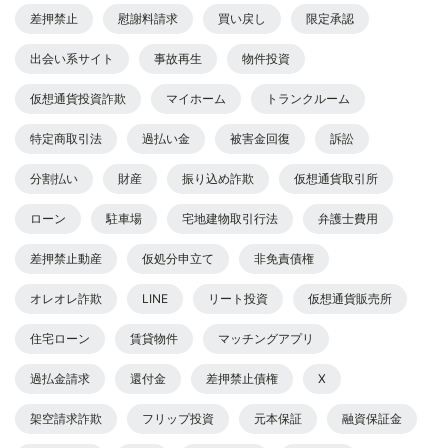
差押禁止
慰謝料請求
買い戻し
限定承認
出会い系サイト
事故再生
物件投資
仮想通貨投資詐欺
マイホーム
トランクルーム
特定商取引法
過払い金
被害金回復
訴訟
分割払い
財産
振り込め詐欺
仮想通貨取引所
ローン
駐車場
宅地建物取引行法
弁護士費用
差押禁止動産
仮処分申立て
非免責債権
オレオレ詐欺
LINE
リート投資
仮想通貨販売所
住宅ローン
賃貸物件
マッチングアプリ
過払金請求
還付金
差押禁止債権
X
架空請求詐欺
フリップ投資
元本保証
融資保証金