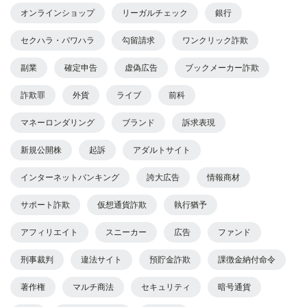
オンラインショップ
リーガルチェック
銀行
セクハラ・パワハラ
勾留請求
ワンクリック詐欺
副業
確定申告
虚偽広告
ブックメーカー詐欺
詐欺罪
外貨
ライブ
前科
マネーロンダリング
ブランド
訴求表現
新規公開株
起訴
アダルトサイト
インターネットバンキング
誇大広告
情報商材
サポート詐欺
仮想通貨詐欺
執行猶予
アフィリエイト
スニーカー
広告
ファンド
刑事裁判
違法サイト
預貯金詐欺
課徴金納付命令
著作権
マルチ商法
セキュリティ
暗号通貨