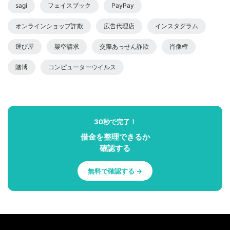
sagi
フェイスブック
PayPay
オンラインショップ詐欺
広告代理店
インスタグラム
運び屋
架空請求
交際あっせん詐欺
肖像権
賭博
コンピューターウイルス
30秒で完了！
借金を整理できるか
確認する
無料で確認する →