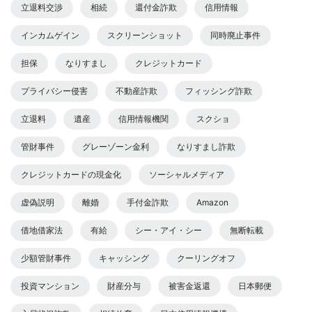
立退料交渉
相続
還付金詐欺
信用情報
インカムゲイン
スクリーンショット
同時廃止事件
担保
なりすまし
クレジットカード
プライバシー侵害
不動産詐欺
フィッシング詐欺
立退料
遺産
信用情報機関
スクショ
管財事件
グレーゾーン金利
なりすまし詐欺
クレジットカードの現金化
ソーシャルメディア
虚偽説明
離婚
手付金詐欺
Amazon
借地借家法
有給
シー・アイ・シー
無断転載
少額管財事件
キャッシング
クーリングオフ
投資マンション
財産分与
被害金返還
日本郵便