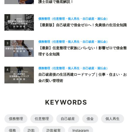
護士目線で徹底解説！
2
債務整理（任意整理・個人再生・自己破産・過払金）
【最新版】自己破産で借金ゼロへ！免責後の生活全知識
債務整理（任意整理・個人再生・自己破産・過払金）
3
【最新】任意整理で家族にバレない！影響ゼロで借金整
理する全知識
債務整理（任意整理・個人再生・自己破産・過払金）
4
自己破産後の生活再建ロードマップ｜仕事・住まい・お
金の賢い管理術
KEYWORDS
債務整理
任意整理
自己破産
借金
個人再生
債務
詐欺
詐欺被害
Instagram