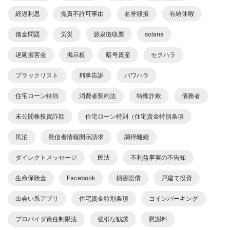
経過利息
免責不許可事由
名誉毀損
有給休暇
借金問題
労災
源泉徴収票
solana
遅延損害金
掲示板
暗号資産
セクハラ
ブラックリスト
刑事告訴
パワハラ
住宅ローン特則
消費者契約法
特殊詐欺
債務者
未公開株投資詐欺
住宅ローン特則（住宅資金特別条項
民泊
発信者情報開示請求
調停離婚
ダイレクトメッセージ
民法
不利益事実の不告知
生命保険金
Facebook
損害賠償
戸建て投資
出会い系アプリ
住宅資金特別条項
コインパーキング
プロバイダ責任制限法
強引な勧誘
慰謝料