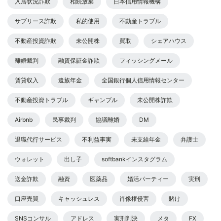
入居状況詐欺
相続放棄
日本信用情報機構
サブリース詐欺
私的使用
不動産トラブル
不動産投資詐欺
未公開株
買取
シェアハウス
離婚裁判
融資保証金詐欺
フィッシングメール
賃貸収入
遺族年金
全国銀行個人信用情報センター
不動産投資トラブル
ギャンブル
未公開株詐欺
Airbnb
民事裁判
協議離婚
DM
退職代行サービス
不利益事実
未支給年金
弁護士
ウォレット
出し子
softbankインスタグラム
送金詐欺
融資
医薬品
婚活パーティー
実刑
口座売買
キャッシュレス
肖像権侵害
賭け
SNSコンサル
アドレス
実刑判決
メタ
FX