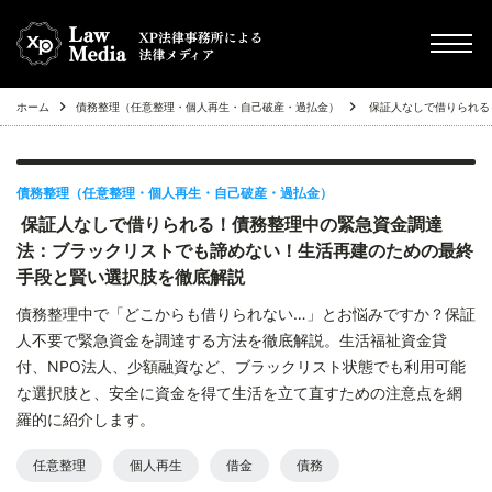
ホーム
債務整理（任意整理・個人再生・自己破産・過払金）
保証人なしで借りられる
chevron_right
債務整理（任意整理・個人再生・自己破産・過払金）
chevron_right
その他
債務整理（任意整理・個人再生・自己破産・過払金）
保証人なしで借りられる！債務整理中の緊急資金調達
chevron_right
Q&A
法：ブラックリストでも諦めない！生活再建のための最終
手段と賢い選択肢を徹底解説
chevron_right
不動産投資トラブル
債務整理中で「どこからも借りられない…」とお悩みですか？保証
人不要で緊急資金を調達する方法を徹底解説。生活福祉資金貸
付、NPO法人、少額融資など、ブラックリスト状態でも利用可能
な選択肢と、安全に資金を得て生活を立て直すための注意点を網
羅的に紹介します。
任意整理
個人再生
借金
債務