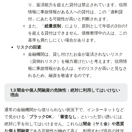
り、返済能力を超えた貸付は禁止されています。信用
情報に事故情報がある人への貸付は、この「過剰貸
付」にあたる可能性が高いと判断されます。
また、「
総量規制
」により、原則として年収の3分の1
を超える貸付はできません。債務整理中の人は、この
基準も満たしにくい場合があります。
リスクの回避
:
金融機関は、貸し付けたお金が返済されないリスク
（貸倒れリスク）を極力避けたいと考えます。信用情
報に事故情報がある人は、そのリスクが高いと見なさ
れるため、融資を敬遠するのです。
1.3 闇金や個人間融資の危険性：絶対に利用してはいけない
理由
通常の金融機関から借りられない状況下で、インターネットなど
で見かける「
ブラックOK
」「
審査なし
」といった甘い誘いには、
絶対に手を出してはいけません。これらは
闇金（ヤミ金）や悪質
な個人間融資
である可能性が極めて高く、利用すれば現在の状況