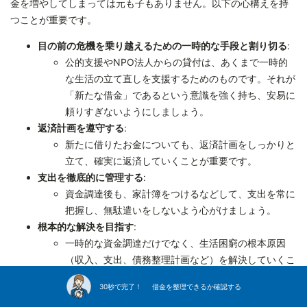
金を増やしてしまっては元も子もありません。以下の心構えを持
つことが重要です。
目の前の危機を乗り越えるための一時的な手段と割り切る
:
公的支援やNPO法人からの貸付は、あくまで一時的
な生活の立て直しを支援するためのものです。それが
「新たな借金」であるという意識を強く持ち、安易に
頼りすぎないようにしましょう。
返済計画を遵守する
:
新たに借りたお金についても、返済計画をしっかりと
立て、確実に返済していくことが重要です。
支出を徹底的に管理する
:
資金調達後も、家計簿をつけるなどして、支出を常に
把握し、無駄遣いをしないよう心がけましょう。
根本的な解決を目指す
:
一時的な資金調達だけでなく、生活困窮の根本原因
（収入、支出、債務整理計画など）を解決していくこ
とを常に意識しましょう。
30秒で完了！ 借金を整理できるか確認する