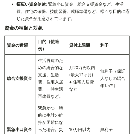
幅広い資金使途
: 緊急小口資金、総合支援資金など、生活
費、住宅の確保、技能習得、就職準備など、様々な目的に応
じた資金が用意されています。
資金の種類と対象
目的（使途
資金の種類
貸付上限額
利子
例）
生活再建のた
めの総合的な
月20万円以内
無利子（保証
支援。生活
(最大12ヶ月)
総合支援資金
人なしの場合
費、住宅入居
+ 住宅入居費
年1.5%）
費、一時生活
など
再建費など。
緊急かつ一時
的に生計の維
持が困難にな
緊急小口資金
った場合。災
10万円以内
無利子