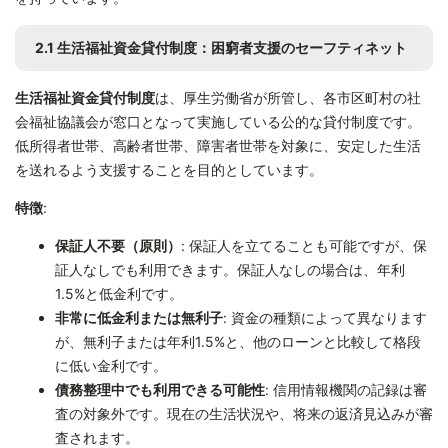
2.1 生活福祉資金貸付制度：困窮者支援のセーフティネット
生活福祉資金貸付制度
は、厚生労働省が所管し、各市区町村の社
会福祉協議会が窓口となって実施している公的な貸付制度です。
低所得者世帯、高齢者世帯、障害者世帯を対象に、安定した生活
を送れるよう支援することを目的としています。
特徴
:
保証人不要（原則）
: 保証人を立てることも可能ですが、保
証人なしでも利用できます。保証人なしの場合は、年利
1.5%と低金利です。
非常に低金利または無利子
: 資金の種類によって異なります
が、無利子または年利1.5%と、他のローンと比較して格段
に低い金利です。
債務整理中でも利用できる可能性
: 信用情報機関の記録は審
査の対象外です。現在の生活状況や、将来の返済見込みが審
査されます。