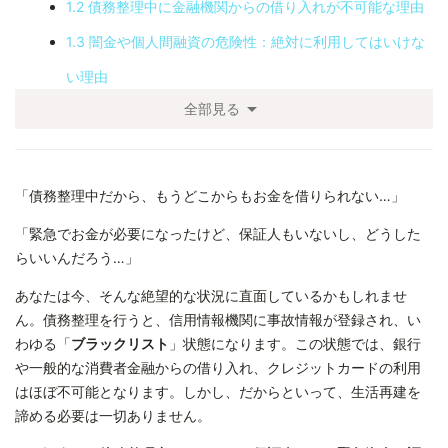
1.2 債務整理中に金融機関からの借り入れが不可能な理由
1.3 闇金や個人間融資の危険性：絶対に利用してはいけな
い理由
arrow_drop_down
全部見る
2.1 生活福祉資金貸付制度：困窮者支援のセーフティネッ
ト
2.2 その他の公的融資制度：国や自治体の支援策
「債務整理中だから、もうどこからもお金を借りられない…」
3.1 NPO法人による生活困窮者支援：資金調達と総合的な
「緊急でお金が必要になったけど、保証人もいないし、どうした
サポート
らいいんだろう…」
3.2 労働組合の支援制度：労働者のためのセーフティネッ
あなたは今、そんな絶望的な状況に直面しているかもしれませ
ん。債務整理を行うと、信用情報機関に事故情報が登録され、い
ト
わゆる「
ブラックリスト
」状態になります。この状態では、銀行
4.1 質屋の活用：手軽さとリスク
や一般的な消費者金融からの借り入れ、クレジットカードの利用
はほぼ不可能となります。しかし、だからといって、生活再建を
4.2 少額融資アプリ・サービス（条件付き）：慎重な見極
諦める必要は一切ありません。
めを