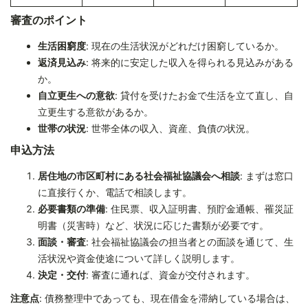
審査のポイント
生活困窮度
: 現在の生活状況がどれだけ困窮しているか。
返済見込み
: 将来的に安定した収入を得られる見込みがある
か。
自立更生への意欲
: 貸付を受けたお金で生活を立て直し、自
立更生する意欲があるか。
世帯の状況
: 世帯全体の収入、資産、負債の状況。
申込方法
居住地の市区町村にある社会福祉協議会へ相談
: まずは窓口
に直接行くか、電話で相談します。
必要書類の準備
: 住民票、収入証明書、預貯金通帳、罹災証
明書（災害時）など、状況に応じた書類が必要です。
面談・審査
: 社会福祉協議会の担当者との面談を通じて、生
活状況や資金使途について詳しく説明します。
決定・交付
: 審査に通れば、資金が交付されます。
注意点
: 債務整理中であっても、現在借金を滞納している場合は、