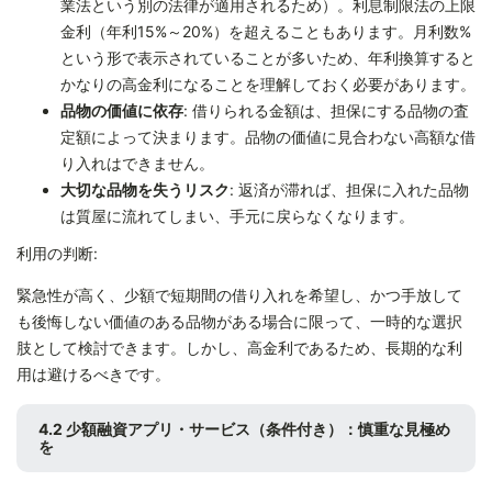
業法という別の法律が適用されるため）。利息制限法の上限
金利（年利15%～20%）を超えることもあります。月利数%
という形で表示されていることが多いため、年利換算すると
かなりの高金利になることを理解しておく必要があります。
品物の価値に依存
: 借りられる金額は、担保にする品物の査
定額によって決まります。品物の価値に見合わない高額な借
り入れはできません。
大切な品物を失うリスク
: 返済が滞れば、担保に入れた品物
は質屋に流れてしまい、手元に戻らなくなります。
利用の判断:
緊急性が高く、少額で短期間の借り入れを希望し、かつ手放して
も後悔しない価値のある品物がある場合に限って、一時的な選択
肢として検討できます。しかし、高金利であるため、長期的な利
用は避けるべきです。
4.2 少額融資アプリ・サービス（条件付き）：慎重な見極め
を