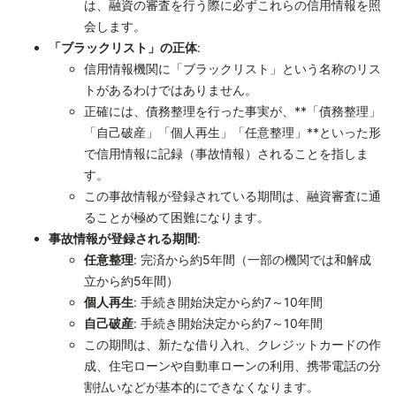
は、融資の審査を行う際に必ずこれらの信用情報を照
会します。
「ブラックリスト」の正体
:
信用情報機関に「ブラックリスト」という名称のリス
トがあるわけではありません。
正確には、債務整理を行った事実が、**「債務整理」
「自己破産」「個人再生」「任意整理」**といった形
で信用情報に記録（事故情報）されることを指しま
す。
この事故情報が登録されている期間は、融資審査に通
ることが極めて困難になります。
事故情報が登録される期間
:
任意整理
: 完済から約5年間（一部の機関では和解成
立から約5年間）
個人再生
: 手続き開始決定から約7～10年間
自己破産
: 手続き開始決定から約7～10年間
この期間は、新たな借り入れ、クレジットカードの作
成、住宅ローンや自動車ローンの利用、携帯電話の分
割払いなどが基本的にできなくなります。