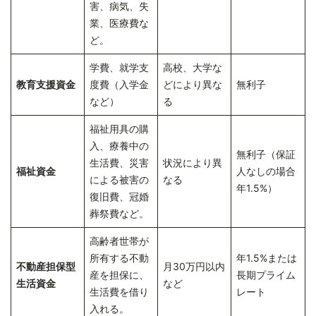
害、病気、失
業、医療費な
ど。
学費、就学支
高校、大学な
教育支援資金
度費（入学金
どにより異な
無利子
など）
る
福祉用具の購
入、療養中の
無利子（保証
生活費、災害
状況により異
福祉資金
人なしの場合
による被害の
なる
年1.5%）
復旧費、冠婚
葬祭費など。
高齢者世帯が
所有する不動
年1.5%または
不動産担保型
月30万円以内
産を担保に、
長期プライム
生活資金
など
生活費を借り
レート
入れる。