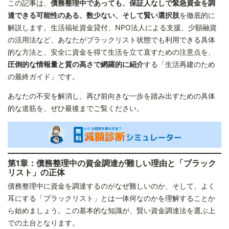
この記事は、
債務整理中であっても、保証人なしで緊急資金を調
4.3 親族・友人からの借り入れ：最終手段と人間関係への
達できる可能性のある、数少ない、そして賢い選択肢
を徹底的に
配慮
解説します。生活福祉資金貸付、NPO法人による支援、少額融資
の活用法など、あなたがブラックリスト状態でも利用できる具体
4.4 フリマアプリやリサイクルショップでの現金化：不用
的な方法と、安全に資金を得て生活を立て直すための注意点を、
品の活用
圧倒的な情報量と質の高さで網羅的に紹介
する「生活再建のため
の最終ガイド」です。
5.1 なぜ緊急資金が必要になったのか、その根本原因を考
あなたの不安を解消し、再び前向きな一歩を踏み出すための具体
える
的な道筋を、ぜひ最後までご覧ください。
5.2 債務整理を依頼した弁護士・司法書士への相談が最優
先
5.3 新たな借金を増やさないための心構え
第1章：債務整理中の資金調達が難しい理由と「ブラック
5.4 困った時の相談先リスト
リスト」の正体
債務整理中に資金を調達するのがなぜ難しいのか、そして、よく
耳にする「ブラックリスト」とは一体何なのかを理解することか
ら始めましょう。この基本的な知識が、賢い資金調達法を選ぶ上
での土台となります。