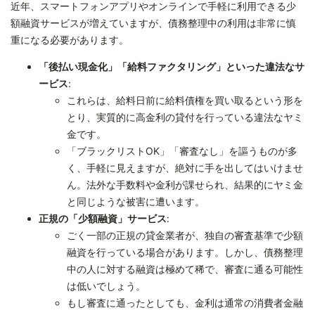
近年、スマートフォンアプリやオンラインで手軽に利用できる少
額融資サービスが増えていますが、債務整理中の利用は非常に慎
重になる必要があります。
「後払い現金化」「給料ファクタリング」といった違法なサ
ービス
:
これらは、給料日前に給料債権を買い取るという形を
とり、実質的に高金利の貸付を行っている違法なヤミ
金です。
「ブラックリストOK」「審査なし」を謳うものが多
く、手軽に見えますが、絶対に手を出してはいけませ
ん。法外な手数料や金利が課せられ、結果的にヤミ金
と同じような被害に遭います。
正規の「少額融資」サービス
:
ごく一部の正規の貸金業者が、独自の審査基準で少額
融資を行っている場合があります。しかし、債務整理
中の人に対する融資は極めて稀で、審査に通る可能性
は低いでしょう。
もし審査に通ったとしても、金利は通常の消費者金融