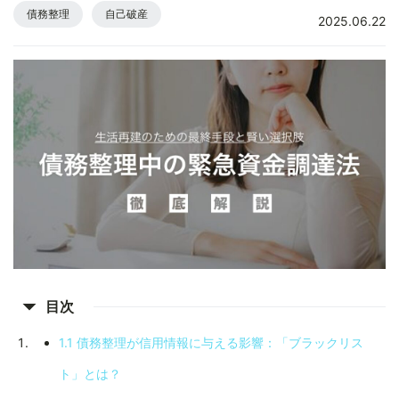
債務整理
自己破産
2025.06.22
arrow_drop_down
目次
1.1 債務整理が信用情報に与える影響：「ブラックリス
ト」とは？