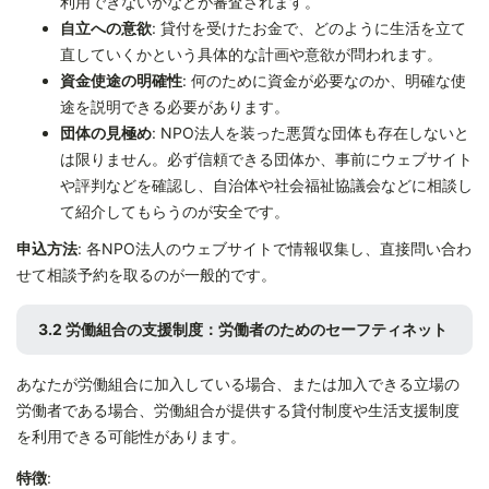
利用できないかなどが審査されます。
自立への意欲
: 貸付を受けたお金で、どのように生活を立て
直していくかという具体的な計画や意欲が問われます。
資金使途の明確性
: 何のために資金が必要なのか、明確な使
途を説明できる必要があります。
団体の見極め
: NPO法人を装った悪質な団体も存在しないと
は限りません。必ず信頼できる団体か、事前にウェブサイト
や評判などを確認し、自治体や社会福祉協議会などに相談し
て紹介してもらうのが安全です。
申込方法
: 各NPO法人のウェブサイトで情報収集し、直接問い合わ
せて相談予約を取るのが一般的です。
3.2 労働組合の支援制度：労働者のためのセーフティネット
あなたが労働組合に加入している場合、または加入できる立場の
労働者である場合、労働組合が提供する貸付制度や生活支援制度
を利用できる可能性があります。
特徴
: