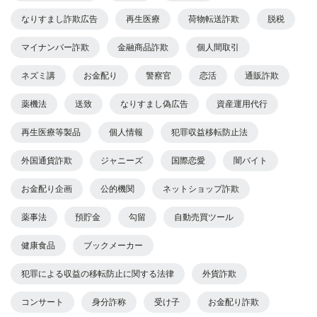
なりすまし詐欺広告
再生医療
荷物転送詐欺
脱税
マイナンバー詐欺
金融商品詐欺
個人間取引
ネズミ講
お金配り
警察官
恋活
通販詐欺
薬機法
送致
なりすまし偽広告
資産運用代行
再生医療等製品
個人情報
犯罪収益移転防止法
外国通貨詐欺
ジャニーズ
国際恋愛
闇バイト
お金配り企画
公的機関
ネットショップ詐欺
薬事法
預貯金
勾留
自動売買ツール
健康食品
ブックメーカー
犯罪による収益の移転防止に関する法律
外貨詐欺
コンサート
身分詐称
受け子
お金配り詐欺