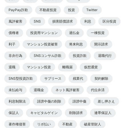
PayPay詐欺
不動産投資
投資
Twitter
風評被害
SNS
損害賠償請求
利息
区分投資
債権者
投資用マンション
過払金
一棟投資
利子
マンション投資被害
将来利息
開示請求
非弁行為
SNSコンサル詐欺
投資詐欺
退職代行
退職
マンション投資
離職届
仮想通貨
SNS型投資詐欺
サブリース
残業代
契約解除
未払給与
退職金
ネット風評被害
代位弁済
利息制限法
誹謗中傷の削除
誹謗中傷
差し押さえ
保証人
キャピタルゲイン
削除請求
連帯保証人
著作権侵害
リボ払い
不動産
破産管財人