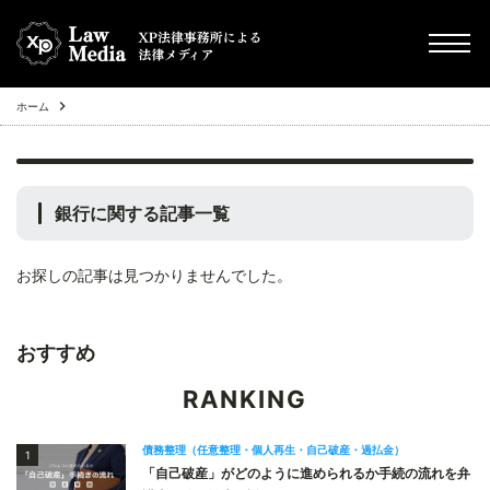
ホーム
chevron_right
債務整理（任意整理・個人再生・自己破産・過払金）
chevron_right
その他
銀行
に関する記事一覧
chevron_right
Q&A
お探しの記事は見つかりませんでした。
chevron_right
不動産投資トラブル
おすすめ
RANKING
債務整理（任意整理・個人再生・自己破産・過払金）
1
「自己破産」がどのように進められるか手続の流れを弁