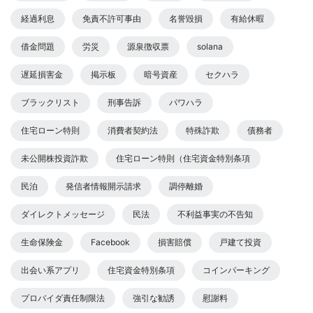
経過利息
免責不許可事由
名誉毀損
有給休暇
借金問題
労災
源泉徴収票
solana
遅延損害金
掲示板
暗号資産
セクハラ
ブラックリスト
刑事告訴
パワハラ
住宅ローン特則
消費者契約法
特殊詐欺
債務者
未公開株投資詐欺
住宅ローン特則（住宅資金特別条項
民泊
発信者情報開示請求
調停離婚
ダイレクトメッセージ
民法
不利益事実の不告知
生命保険金
Facebook
損害賠償
戸建て投資
出会い系アプリ
住宅資金特別条項
コインパーキング
プロバイダ責任制限法
強引な勧誘
慰謝料