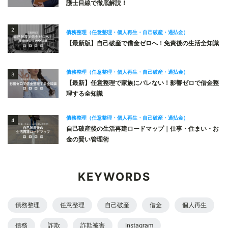
護士目線で徹底解説！
2
債務整理（任意整理・個人再生・自己破産・過払金）
【最新版】自己破産で借金ゼロへ！免責後の生活全知識
債務整理（任意整理・個人再生・自己破産・過払金）
3
【最新】任意整理で家族にバレない！影響ゼロで借金整
理する全知識
債務整理（任意整理・個人再生・自己破産・過払金）
4
自己破産後の生活再建ロードマップ｜仕事・住まい・お
金の賢い管理術
KEYWORDS
債務整理
任意整理
自己破産
借金
個人再生
債務
詐欺
詐欺被害
Instagram