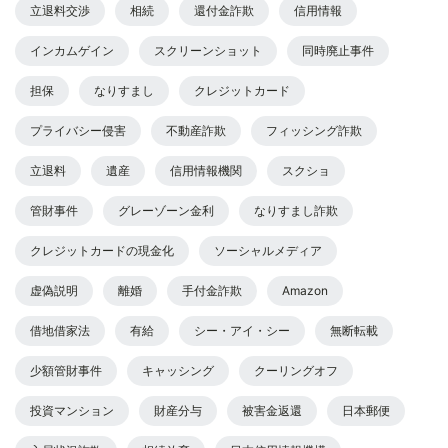
立退料交渉
相続
還付金詐欺
信用情報
インカムゲイン
スクリーンショット
同時廃止事件
担保
なりすまし
クレジットカード
プライバシー侵害
不動産詐欺
フィッシング詐欺
立退料
遺産
信用情報機関
スクショ
管財事件
グレーゾーン金利
なりすまし詐欺
クレジットカードの現金化
ソーシャルメディア
虚偽説明
離婚
手付金詐欺
Amazon
借地借家法
有給
シー・アイ・シー
無断転載
少額管財事件
キャッシング
クーリングオフ
投資マンション
財産分与
被害金返還
日本郵便