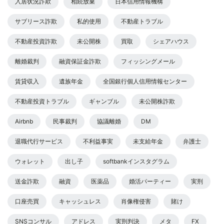
入居状況詐欺
相続放棄
日本信用情報機構
サブリース詐欺
私的使用
不動産トラブル
不動産投資詐欺
未公開株
買取
シェアハウス
離婚裁判
融資保証金詐欺
フィッシングメール
賃貸収入
遺族年金
全国銀行個人信用情報センター
不動産投資トラブル
ギャンブル
未公開株詐欺
Airbnb
民事裁判
協議離婚
DM
退職代行サービス
不利益事実
未支給年金
弁護士
ウォレット
出し子
softbankインスタグラム
送金詐欺
融資
医薬品
婚活パーティー
実刑
口座売買
キャッシュレス
肖像権侵害
賭け
SNSコンサル
アドレス
実刑判決
メタ
FX