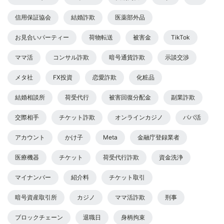
信用保証協会
結婚詐欺
医薬部外品
お見合いパーティー
荷物転送
被害金
TikTok
ママ活
コンサル詐欺
暗号通貨詐欺
示談交渉
メタ社
FX投資
恋愛詐欺
化粧品
結婚相談所
荷受代行
被害回復分配金
副業詐欺
交際相手
チケット詐欺
オンラインカジノ
パパ活
アカウント
かけ子
Meta
金融庁登録業者
医療機器
チケット
荷受代行詐欺
資金洗浄
マイナンバー
紹介料
チケット取引
暗号資産取引所
カジノ
ママ活詐欺
刑事
ブロックチェーン
退職日
身柄拘束