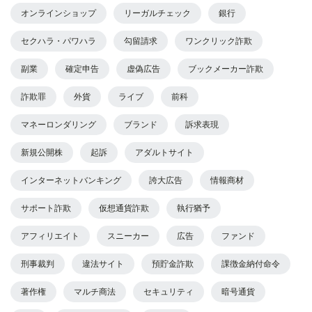
オンラインショップ
リーガルチェック
銀行
セクハラ・パワハラ
勾留請求
ワンクリック詐欺
副業
確定申告
虚偽広告
ブックメーカー詐欺
詐欺罪
外貨
ライブ
前科
マネーロンダリング
ブランド
訴求表現
新規公開株
起訴
アダルトサイト
インターネットバンキング
誇大広告
情報商材
サポート詐欺
仮想通貨詐欺
執行猶予
アフィリエイト
スニーカー
広告
ファンド
刑事裁判
違法サイト
預貯金詐欺
課徴金納付命令
著作権
マルチ商法
セキュリティ
暗号通貨