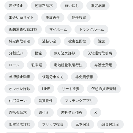
差押禁止
慰謝料請求
買い戻し
限定承認
出会い系サイト
事故再生
物件投資
仮想通貨投資詐欺
マイホーム
トランクルーム
特定商取引法
過払い金
被害金回復
訴訟
分割払い
財産
振り込め詐欺
仮想通貨取引所
ローン
駐車場
宅地建物取引行法
弁護士費用
差押禁止動産
仮処分申立て
非免責債権
オレオレ詐欺
LINE
リート投資
仮想通貨販売所
住宅ローン
賃貸物件
マッチングアプリ
過払金請求
還付金
差押禁止債権
X
架空請求詐欺
フリップ投資
元本保証
融資保証金