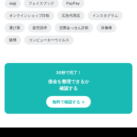
sagi
フェイスブック
PayPay
オンラインショップ詐欺
広告代理店
インスタグラム
運び屋
架空請求
交際あっせん詐欺
肖像権
賭博
コンピューターウイルス
30秒で完了！
借金を整理できるか
確認する
無料で確認する →