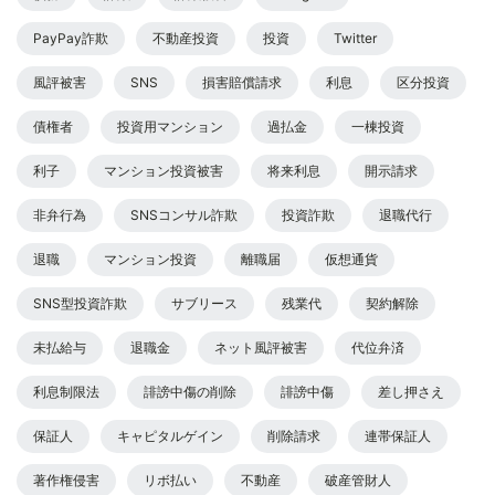
PayPay詐欺
不動産投資
投資
Twitter
風評被害
SNS
損害賠償請求
利息
区分投資
債権者
投資用マンション
過払金
一棟投資
利子
マンション投資被害
将来利息
開示請求
非弁行為
SNSコンサル詐欺
投資詐欺
退職代行
退職
マンション投資
離職届
仮想通貨
SNS型投資詐欺
サブリース
残業代
契約解除
未払給与
退職金
ネット風評被害
代位弁済
利息制限法
誹謗中傷の削除
誹謗中傷
差し押さえ
保証人
キャピタルゲイン
削除請求
連帯保証人
著作権侵害
リボ払い
不動産
破産管財人