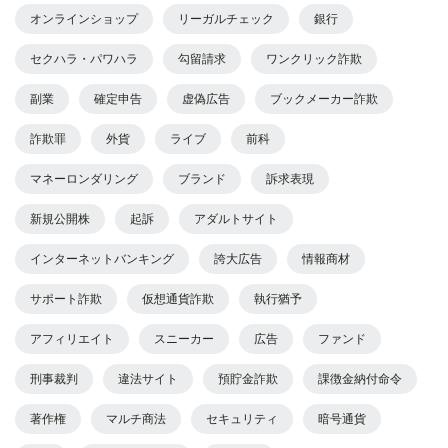
オンラインショップ
リーガルチェック
銀行
セクハラ・パワハラ
勾留請求
ワンクリック詐欺
副業
確定申告
虚偽広告
ブックメーカー詐欺
詐欺罪
外貨
ライブ
前科
マネーロンダリング
ブランド
訴求表現
新規公開株
起訴
アダルトサイト
インターネットバンキング
誇大広告
情報商材
サポート詐欺
仮想通貨詐欺
執行猶予
アフィリエイト
スニーカー
広告
ファンド
刑事裁判
違法サイト
預貯金詐欺
課徴金納付命令
著作権
マルチ商法
セキュリティ
暗号通貨