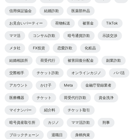
信用保証協会
結婚詐欺
医薬部外品
お見合いパーティー
荷物転送
被害金
TikTok
ママ活
コンサル詐欺
暗号通貨詐欺
示談交渉
メタ社
FX投資
恋愛詐欺
化粧品
結婚相談所
荷受代行
被害回復分配金
副業詐欺
交際相手
チケット詐欺
オンラインカジノ
パパ活
アカウント
かけ子
Meta
金融庁登録業者
医療機器
チケット
荷受代行詐欺
資金洗浄
マイナンバー
紹介料
チケット取引
暗号資産取引所
カジノ
ママ活詐欺
刑事
ブロックチェーン
退職日
身柄拘束