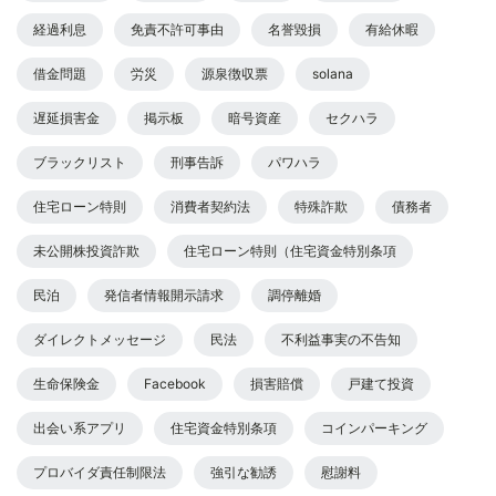
経過利息
免責不許可事由
名誉毀損
有給休暇
借金問題
労災
源泉徴収票
solana
遅延損害金
掲示板
暗号資産
セクハラ
ブラックリスト
刑事告訴
パワハラ
住宅ローン特則
消費者契約法
特殊詐欺
債務者
未公開株投資詐欺
住宅ローン特則（住宅資金特別条項
民泊
発信者情報開示請求
調停離婚
ダイレクトメッセージ
民法
不利益事実の不告知
生命保険金
Facebook
損害賠償
戸建て投資
出会い系アプリ
住宅資金特別条項
コインパーキング
プロバイダ責任制限法
強引な勧誘
慰謝料