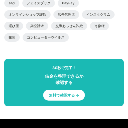
sagi
フェイスブック
PayPay
オンラインショップ詐欺
広告代理店
インスタグラム
運び屋
架空請求
交際あっせん詐欺
肖像権
賭博
コンピューターウイルス
30秒で完了！
借金を整理できるか
確認する
無料で確認する →