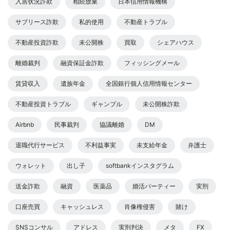
入居状況詐欺
相続放棄
日本信用情報機構
サブリース詐欺
私的使用
不動産トラブル
不動産投資詐欺
未公開株
買取
シェアハウス
離婚裁判
融資保証金詐欺
フィッシングメール
賃貸収入
遺族年金
全国銀行個人信用情報センター
不動産投資トラブル
ギャンブル
未公開株詐欺
Airbnb
民事裁判
協議離婚
DM
退職代行サービス
不利益事実
未支給年金
弁護士
ウォレット
出し子
softbankインスタグラム
送金詐欺
融資
医薬品
婚活パーティー
実刑
口座売買
キャッシュレス
肖像権侵害
賭け
SNSコンサル
アドレス
実刑判決
メタ
FX