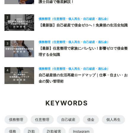
護士目線で徹底解説！
2
債務整理（任意整理・個人再生・自己破産・過払金）
【最新版】自己破産で借金ゼロへ！免責後の生活全知識
債務整理（任意整理・個人再生・自己破産・過払金）
3
【最新】任意整理で家族にバレない！影響ゼロで借金整
理する全知識
債務整理（任意整理・個人再生・自己破産・過払金）
4
自己破産後の生活再建ロードマップ｜仕事・住まい・お
金の賢い管理術
KEYWORDS
債務整理
任意整理
自己破産
借金
個人再生
債務
詐欺
詐欺被害
Instagram