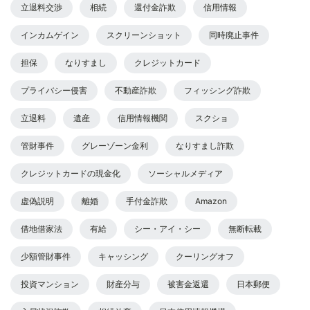
立退料交渉
相続
還付金詐欺
信用情報
インカムゲイン
スクリーンショット
同時廃止事件
担保
なりすまし
クレジットカード
プライバシー侵害
不動産詐欺
フィッシング詐欺
立退料
遺産
信用情報機関
スクショ
管財事件
グレーゾーン金利
なりすまし詐欺
クレジットカードの現金化
ソーシャルメディア
虚偽説明
離婚
手付金詐欺
Amazon
借地借家法
有給
シー・アイ・シー
無断転載
少額管財事件
キャッシング
クーリングオフ
投資マンション
財産分与
被害金返還
日本郵便