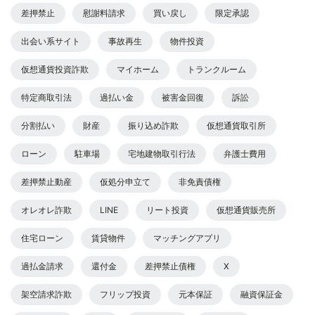
差押禁止
慰謝料請求
買い戻し
限定承認
出会い系サイト
事故再生
物件投資
仮想通貨投資詐欺
マイホーム
トランクルーム
特定商取引法
過払い金
被害金回復
訴訟
分割払い
財産
振り込め詐欺
仮想通貨取引所
ローン
駐車場
宅地建物取引行法
弁護士費用
差押禁止動産
仮処分申立て
非免責債権
オレオレ詐欺
LINE
リート投資
仮想通貨販売所
住宅ローン
賃貸物件
マッチングアプリ
過払金請求
還付金
差押禁止債権
X
架空請求詐欺
フリップ投資
元本保証
融資保証金