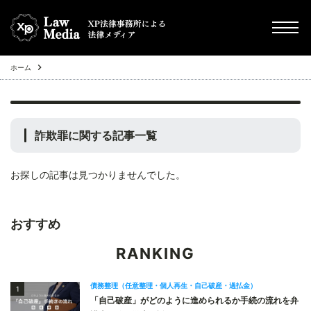
ホーム
chevron_right
債務整理（任意整理・個人再生・自己破産・過払金）
chevron_right
その他
詐欺罪
に関する記事一覧
chevron_right
Q&A
お探しの記事は見つかりませんでした。
chevron_right
不動産投資トラブル
おすすめ
RANKING
債務整理（任意整理・個人再生・自己破産・過払金）
1
「自己破産」がどのように進められるか手続の流れを弁