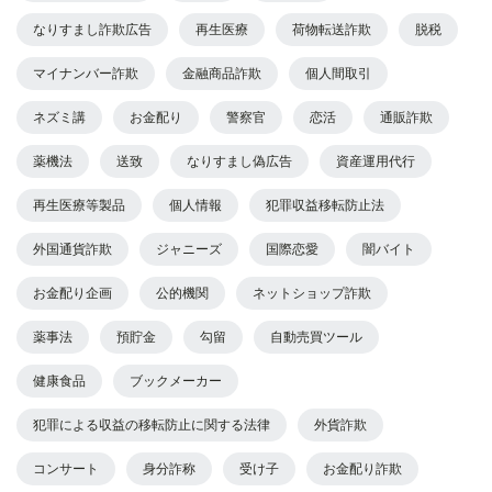
なりすまし詐欺広告
再生医療
荷物転送詐欺
脱税
マイナンバー詐欺
金融商品詐欺
個人間取引
ネズミ講
お金配り
警察官
恋活
通販詐欺
薬機法
送致
なりすまし偽広告
資産運用代行
再生医療等製品
個人情報
犯罪収益移転防止法
外国通貨詐欺
ジャニーズ
国際恋愛
闇バイト
お金配り企画
公的機関
ネットショップ詐欺
薬事法
預貯金
勾留
自動売買ツール
健康食品
ブックメーカー
犯罪による収益の移転防止に関する法律
外貨詐欺
コンサート
身分詐称
受け子
お金配り詐欺