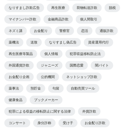
なりすまし詐欺広告
再生医療
荷物転送詐欺
脱税
マイナンバー詐欺
金融商品詐欺
個人間取引
ネズミ講
お金配り
警察官
恋活
通販詐欺
薬機法
送致
なりすまし偽広告
資産運用代行
再生医療等製品
個人情報
犯罪収益移転防止法
外国通貨詐欺
ジャニーズ
国際恋愛
闇バイト
お金配り企画
公的機関
ネットショップ詐欺
薬事法
預貯金
勾留
自動売買ツール
健康食品
ブックメーカー
犯罪による収益の移転防止に関する法律
外貨詐欺
コンサート
身分詐称
受け子
お金配り詐欺