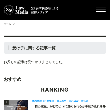
ホーム
chevron_right
債務整理（任意整理・個人再生・自己破産・過払金）
chevron_right
その他
受け子
に関する記事一覧
chevron_right
Q&A
お探しの記事は見つかりませんでした。
chevron_right
不動産投資トラブル
おすすめ
RANKING
債務整理（任意整理・個人再生・自己破産・過払金）
1
「自己破産」がどのように進められるか手続の流れを弁