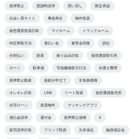
差押禁止
慰謝料請求
買い戻し
限定承認
出会い系サイト
事故再生
物件投資
仮想通貨投資詐欺
マイホーム
トランクルーム
特定商取引法
過払い金
被害金回復
訴訟
分割払い
財産
振り込め詐欺
仮想通貨取引所
ローン
駐車場
宅地建物取引行法
弁護士費用
差押禁止動産
仮処分申立て
非免責債権
オレオレ詐欺
LINE
リート投資
仮想通貨販売所
住宅ローン
賃貸物件
マッチングアプリ
過払金請求
還付金
差押禁止債権
X
架空請求詐欺
フリップ投資
元本保証
融資保証金