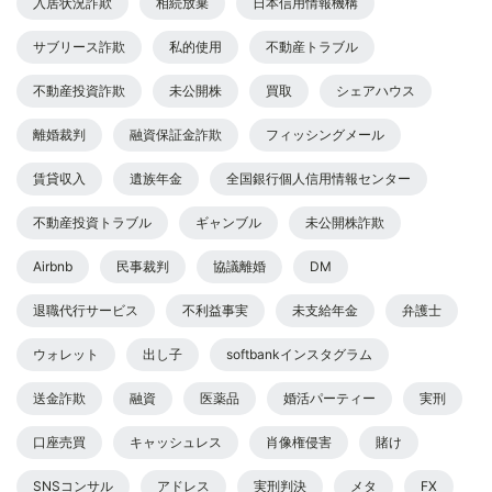
入居状況詐欺
相続放棄
日本信用情報機構
サブリース詐欺
私的使用
不動産トラブル
不動産投資詐欺
未公開株
買取
シェアハウス
離婚裁判
融資保証金詐欺
フィッシングメール
賃貸収入
遺族年金
全国銀行個人信用情報センター
不動産投資トラブル
ギャンブル
未公開株詐欺
Airbnb
民事裁判
協議離婚
DM
退職代行サービス
不利益事実
未支給年金
弁護士
ウォレット
出し子
softbankインスタグラム
送金詐欺
融資
医薬品
婚活パーティー
実刑
口座売買
キャッシュレス
肖像権侵害
賭け
SNSコンサル
アドレス
実刑判決
メタ
FX