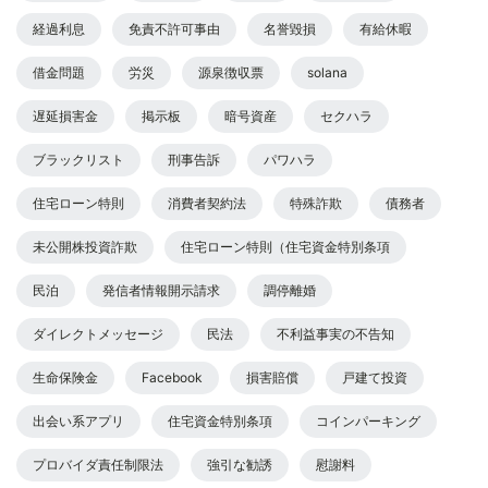
経過利息
免責不許可事由
名誉毀損
有給休暇
借金問題
労災
源泉徴収票
solana
遅延損害金
掲示板
暗号資産
セクハラ
ブラックリスト
刑事告訴
パワハラ
住宅ローン特則
消費者契約法
特殊詐欺
債務者
未公開株投資詐欺
住宅ローン特則（住宅資金特別条項
民泊
発信者情報開示請求
調停離婚
ダイレクトメッセージ
民法
不利益事実の不告知
生命保険金
Facebook
損害賠償
戸建て投資
出会い系アプリ
住宅資金特別条項
コインパーキング
プロバイダ責任制限法
強引な勧誘
慰謝料