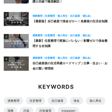
護士目線で徹底解説！
2
債務整理（任意整理・個人再生・自己破産・過払金）
【最新版】自己破産で借金ゼロへ！免責後の生活全知識
債務整理（任意整理・個人再生・自己破産・過払金）
3
【最新】任意整理で家族にバレない！影響ゼロで借金整
理する全知識
債務整理（任意整理・個人再生・自己破産・過払金）
4
自己破産後の生活再建ロードマップ｜仕事・住まい・お
金の賢い管理術
KEYWORDS
債務整理
任意整理
自己破産
借金
個人再生
債務
詐欺
詐欺被害
Instagram