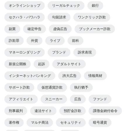
オンラインショップ
リーガルチェック
銀行
セクハラ・パワハラ
勾留請求
ワンクリック詐欺
副業
確定申告
虚偽広告
ブックメーカー詐欺
詐欺罪
外貨
ライブ
前科
マネーロンダリング
ブランド
訴求表現
新規公開株
起訴
アダルトサイト
インターネットバンキング
誇大広告
情報商材
サポート詐欺
仮想通貨詐欺
執行猶予
アフィリエイト
スニーカー
広告
ファンド
刑事裁判
違法サイト
預貯金詐欺
課徴金納付命令
著作権
マルチ商法
セキュリティ
暗号通貨