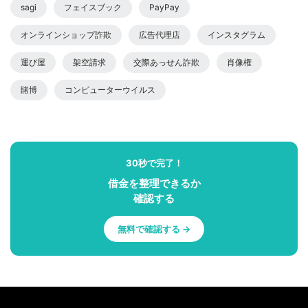
sagi
フェイスブック
PayPay
オンラインショップ詐欺
広告代理店
インスタグラム
運び屋
架空請求
交際あっせん詐欺
肖像権
賭博
コンピューターウイルス
30秒で完了！
借金を整理できるか
確認する
無料で確認する →