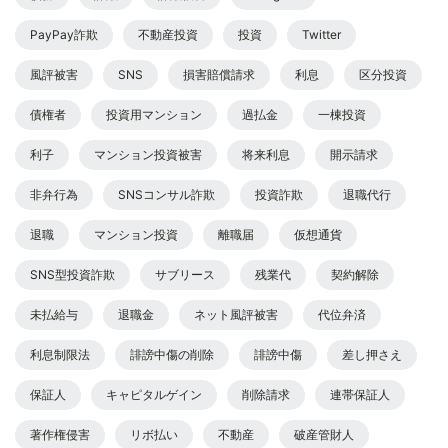
PayPay詐欺
不動産投資
投資
Twitter
風評被害
SNS
損害賠償請求
利息
区分投資
債権者
投資用マンション
過払金
一棟投資
利子
マンション投資被害
将来利息
開示請求
非弁行為
SNSコンサル詐欺
投資詐欺
退職代行
退職
マンション投資
離職届
仮想通貨
SNS型投資詐欺
サブリース
残業代
契約解除
未払給与
退職金
ネット風評被害
代位弁済
利息制限法
誹謗中傷の削除
誹謗中傷
差し押さえ
保証人
キャピタルゲイン
削除請求
連帯保証人
著作権侵害
リボ払い
不動産
破産管財人