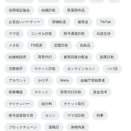
信用保証協会
結婚詐欺
医薬部外品
お見合いパーティー
荷物転送
被害金
TikTok
ママ活
コンサル詐欺
暗号通貨詐欺
示談交渉
メタ社
FX投資
恋愛詐欺
化粧品
結婚相談所
荷受代行
被害回復分配金
副業詐欺
交際相手
チケット詐欺
オンラインカジノ
パパ活
アカウント
かけ子
Meta
金融庁登録業者
医療機器
チケット
荷受代行詐欺
資金洗浄
マイナンバー
紹介料
チケット取引
暗号資産取引所
カジノ
ママ活詐欺
刑事
ブロックチェーン
退職日
身柄拘束