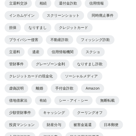
立退料交渉
相続
還付金詐欺
信用情報
インカムゲイン
スクリーンショット
同時廃止事件
担保
なりすまし
クレジットカード
プライバシー侵害
不動産詐欺
フィッシング詐欺
立退料
遺産
信用情報機関
スクショ
管財事件
グレーゾーン金利
なりすまし詐欺
クレジットカードの現金化
ソーシャルメディア
虚偽説明
離婚
手付金詐欺
Amazon
借地借家法
有給
シー・アイ・シー
無断転載
少額管財事件
キャッシング
クーリングオフ
投資マンション
財産分与
被害金返還
日本郵便