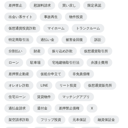
差押禁止
慰謝料請求
買い戻し
限定承認
出会い系サイト
事故再生
物件投資
仮想通貨投資詐欺
マイホーム
トランクルーム
特定商取引法
過払い金
被害金回復
訴訟
分割払い
財産
振り込め詐欺
仮想通貨取引所
ローン
駐車場
宅地建物取引行法
弁護士費用
差押禁止動産
仮処分申立て
非免責債権
オレオレ詐欺
LINE
リート投資
仮想通貨販売所
住宅ローン
賃貸物件
マッチングアプリ
過払金請求
還付金
差押禁止債権
X
架空請求詐欺
フリップ投資
元本保証
融資保証金