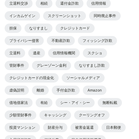
立退料交渉
相続
還付金詐欺
信用情報
インカムゲイン
スクリーンショット
同時廃止事件
担保
なりすまし
クレジットカード
プライバシー侵害
不動産詐欺
フィッシング詐欺
立退料
遺産
信用情報機関
スクショ
管財事件
グレーゾーン金利
なりすまし詐欺
クレジットカードの現金化
ソーシャルメディア
虚偽説明
離婚
手付金詐欺
Amazon
借地借家法
有給
シー・アイ・シー
無断転載
少額管財事件
キャッシング
クーリングオフ
投資マンション
財産分与
被害金返還
日本郵便