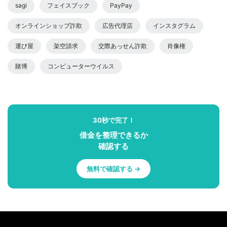
sagi
フェイスブック
PayPay
オンラインショップ詐欺
広告代理店
インスタグラム
運び屋
架空請求
交際あっせん詐欺
肖像権
賭博
コンピューターウイルス
30秒で完了！
借金を整理できるか
確認する
無料で確認する →