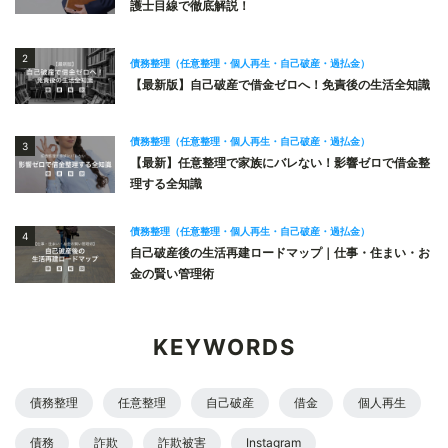
護士目線で徹底解説！
2
債務整理（任意整理・個人再生・自己破産・過払金）
【最新版】自己破産で借金ゼロへ！免責後の生活全知識
債務整理（任意整理・個人再生・自己破産・過払金）
3
【最新】任意整理で家族にバレない！影響ゼロで借金整
理する全知識
債務整理（任意整理・個人再生・自己破産・過払金）
4
自己破産後の生活再建ロードマップ｜仕事・住まい・お
金の賢い管理術
KEYWORDS
債務整理
任意整理
自己破産
借金
個人再生
債務
詐欺
詐欺被害
Instagram