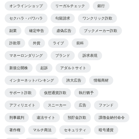
オンラインショップ
リーガルチェック
銀行
セクハラ・パワハラ
勾留請求
ワンクリック詐欺
副業
確定申告
虚偽広告
ブックメーカー詐欺
詐欺罪
外貨
ライブ
前科
マネーロンダリング
ブランド
訴求表現
新規公開株
起訴
アダルトサイト
インターネットバンキング
誇大広告
情報商材
サポート詐欺
仮想通貨詐欺
執行猶予
アフィリエイト
スニーカー
広告
ファンド
刑事裁判
違法サイト
預貯金詐欺
課徴金納付命令
著作権
マルチ商法
セキュリティ
暗号通貨