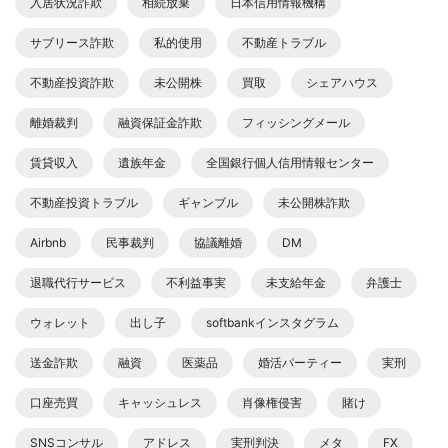
入居状況詐欺
相続放棄
日本信用情報機構
サブリース詐欺
私的使用
不動産トラブル
不動産投資詐欺
未公開株
買取
シェアハウス
離婚裁判
融資保証金詐欺
フィッシングメール
賃貸収入
遺族年金
全国銀行個人信用情報センター
不動産投資トラブル
ギャンブル
未公開株詐欺
Airbnb
民事裁判
協議離婚
DM
退職代行サービス
不利益事実
未支給年金
弁護士
ウォレット
出し子
softbankインスタグラム
送金詐欺
融資
医薬品
婚活パーティー
実刑
口座売買
キャッシュレス
肖像権侵害
賭け
SNSコンサル
アドレス
実刑判決
メタ
FX