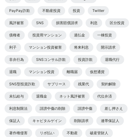
PayPay詐欺
不動産投資
投資
Twitter
風評被害
SNS
損害賠償請求
利息
区分投資
債権者
投資用マンション
過払金
一棟投資
利子
マンション投資被害
将来利息
開示請求
非弁行為
SNSコンサル詐欺
投資詐欺
退職代行
退職
マンション投資
離職届
仮想通貨
SNS型投資詐欺
サブリース
残業代
契約解除
未払給与
退職金
ネット風評被害
代位弁済
利息制限法
誹謗中傷の削除
誹謗中傷
差し押さえ
保証人
キャピタルゲイン
削除請求
連帯保証人
著作権侵害
リボ払い
不動産
破産管財人