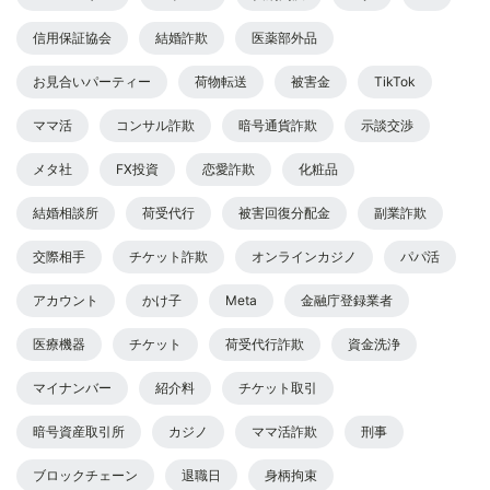
信用保証協会
結婚詐欺
医薬部外品
お見合いパーティー
荷物転送
被害金
TikTok
ママ活
コンサル詐欺
暗号通貨詐欺
示談交渉
メタ社
FX投資
恋愛詐欺
化粧品
結婚相談所
荷受代行
被害回復分配金
副業詐欺
交際相手
チケット詐欺
オンラインカジノ
パパ活
アカウント
かけ子
Meta
金融庁登録業者
医療機器
チケット
荷受代行詐欺
資金洗浄
マイナンバー
紹介料
チケット取引
暗号資産取引所
カジノ
ママ活詐欺
刑事
ブロックチェーン
退職日
身柄拘束