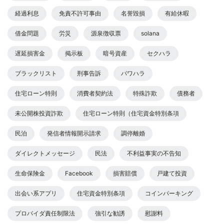
経過利息
免責不許可事由
名誉毀損
有給休暇
借金問題
労災
源泉徴収票
solana
遅延損害金
掲示板
暗号資産
セクハラ
ブラックリスト
刑事告訴
パワハラ
住宅ローン特則
消費者契約法
特殊詐欺
債務者
未公開株投資詐欺
住宅ローン特則（住宅資金特別条項
民泊
発信者情報開示請求
調停離婚
ダイレクトメッセージ
民法
不利益事実の不告知
生命保険金
Facebook
損害賠償
戸建て投資
出会い系アプリ
住宅資金特別条項
コインパーキング
プロバイダ責任制限法
強引な勧誘
慰謝料