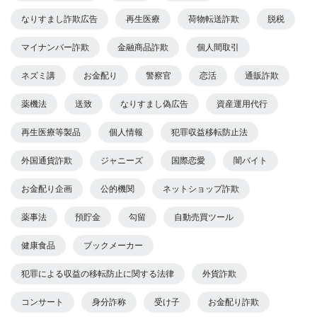
なりすまし詐欺広告
再生医療
荷物転送詐欺
脱税
マイナンバー詐欺
金融商品詐欺
個人間取引
ネズミ講
お金配り
警察官
恋活
通販詐欺
薬機法
送致
なりすまし偽広告
資産運用代行
再生医療等製品
個人情報
犯罪収益移転防止法
外国通貨詐欺
ジャニーズ
国際恋愛
闇バイト
お金配り企画
公的機関
ネットショップ詐欺
薬事法
預貯金
勾留
自動売買ツール
健康食品
ブックメーカー
犯罪による収益の移転防止に関する法律
外貨詐欺
コンサート
身分詐称
受け子
お金配り詐欺