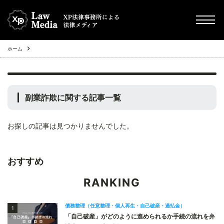
ホーム
chevron_right
債務整理（任意整理・個人再生・自己破産・過払金）
chevron_right
その他
副業詐欺
に関する記事一覧
chevron_right
Q&A
お探しの記事は見つかりませんでした。
chevron_right
不動産投資トラブル
おすすめ
RANKING
債務整理（任意整理・個人再生・自己破産・過払金）
1
「自己破産」がどのように進められるか手続の流れを弁