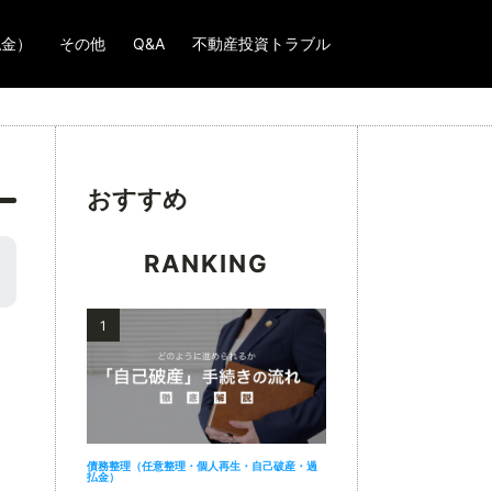
払金）
その他
Q&A
不動産投資トラブル
chevron_right
chevron_right
おすすめ
chevron_right
RANKING
chevron_right
1
債務整理（任意整理・個人再生・自己破産・過
払金）