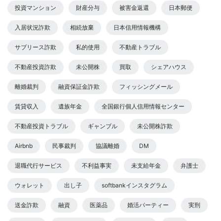
投資マンション
財産分与
被害金返還
日本郵便
入居状況詐欺
相続放棄
日本信用情報機構
サブリース詐欺
私的使用
不動産トラブル
不動産投資詐欺
未公開株
買取
シェアハウス
離婚裁判
融資保証金詐欺
フィッシングメール
賃貸収入
遺族年金
全国銀行個人信用情報センター
不動産投資トラブル
ギャンブル
未公開株詐欺
Airbnb
民事裁判
協議離婚
DM
退職代行サービス
不利益事実
未支給年金
弁護士
ウォレット
出し子
softbankインスタグラム
送金詐欺
融資
医薬品
婚活パーティー
実刑