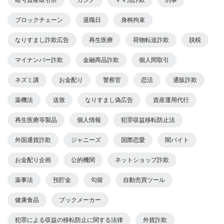
ブロックチェーン
退職日
身柄拘束
なりすまし詐欺広告
再生医療
荷物転送詐欺
脱税
マイナンバー詐欺
金融商品詐欺
個人間取引
ネズミ講
お金配り
警察官
恋活
通販詐欺
薬機法
送致
なりすまし偽広告
資産運用代行
再生医療等製品
個人情報
犯罪収益移転防止法
外国通貨詐欺
ジャニーズ
国際恋愛
闇バイト
お金配り企画
公的機関
ネットショップ詐欺
薬事法
預貯金
勾留
自動売買ツール
健康食品
ブックメーカー
犯罪による収益の移転防止に関する法律
外貨詐欺