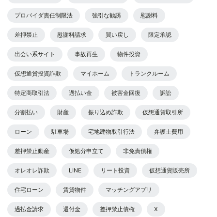
プロバイダ責任制限法
強引な勧誘
慰謝料
差押禁止
慰謝料請求
買い戻し
限定承認
出会い系サイト
事故再生
物件投資
仮想通貨投資詐欺
マイホーム
トランクルーム
特定商取引法
過払い金
被害金回復
訴訟
分割払い
財産
振り込め詐欺
仮想通貨取引所
ローン
駐車場
宅地建物取引行法
弁護士費用
差押禁止動産
仮処分申立て
非免責債権
オレオレ詐欺
LINE
リート投資
仮想通貨販売所
住宅ローン
賃貸物件
マッチングアプリ
過払金請求
還付金
差押禁止債権
X