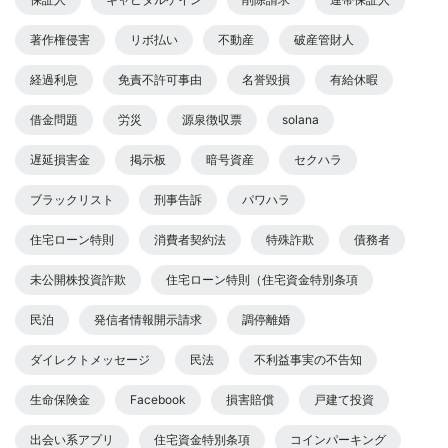
著作権侵害
リボ払い
不動産
破産管財人
経過利息
免責不許可事由
名誉毀損
有給休暇
借金問題
労災
源泉徴収票
solana
遅延損害金
掲示板
暗号資産
セクハラ
ブラックリスト
刑事告訴
パワハラ
住宅ローン特則
消費者契約法
特殊詐欺
債務者
未公開株投資詐欺
住宅ローン特則（住宅資金特別条項
民泊
発信者情報開示請求
調停離婚
ダイレクトメッセージ
民法
不利益事実の不告知
生命保険金
Facebook
損害賠償
戸建て投資
出会い系アプリ
住宅資金特別条項
コインパーキング