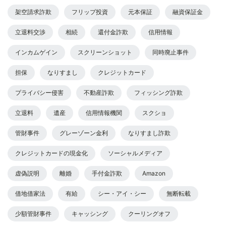
架空請求詐欺
フリップ投資
元本保証
融資保証金
立退料交渉
相続
還付金詐欺
信用情報
インカムゲイン
スクリーンショット
同時廃止事件
担保
なりすまし
クレジットカード
プライバシー侵害
不動産詐欺
フィッシング詐欺
立退料
遺産
信用情報機関
スクショ
管財事件
グレーゾーン金利
なりすまし詐欺
クレジットカードの現金化
ソーシャルメディア
虚偽説明
離婚
手付金詐欺
Amazon
借地借家法
有給
シー・アイ・シー
無断転載
少額管財事件
キャッシング
クーリングオフ