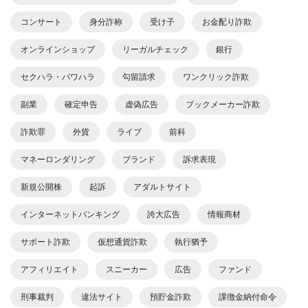
コンサート
身分詐称
受け子
お金配り詐欺
オンラインショップ
リーガルチェック
銀行
セクハラ・パワハラ
勾留請求
ワンクリック詐欺
副業
確定申告
虚偽広告
ブックメーカー詐欺
詐欺罪
外貨
ライブ
前科
マネーロンダリング
ブランド
訴求表現
新規公開株
起訴
アダルトサイト
インターネットバンキング
誇大広告
情報商材
サポート詐欺
仮想通貨詐欺
執行猶予
アフィリエイト
スニーカー
広告
ファンド
刑事裁判
違法サイト
預貯金詐欺
課徴金納付命令