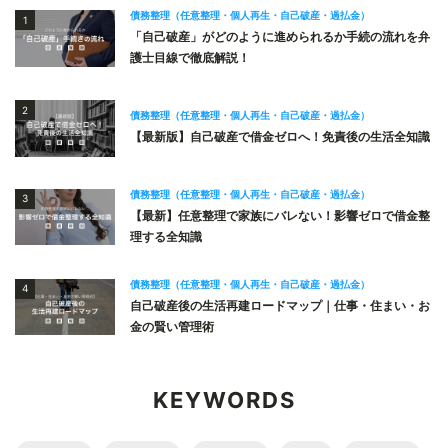
債務整理（任意整理・個人再生・自己破産・過払金）
1
「自己破産」がどのように進められるか手続の流れを弁
護士目線で徹底解説！
2
債務整理（任意整理・個人再生・自己破産・過払金）
【最新版】自己破産で借金ゼロへ！免責後の生活全知識
債務整理（任意整理・個人再生・自己破産・過払金）
3
【最新】任意整理で家族にバレない！影響ゼロで借金整
理する全知識
債務整理（任意整理・個人再生・自己破産・過払金）
4
自己破産後の生活再建ロードマップ｜仕事・住まい・お
金の賢い管理術
KEYWORDS