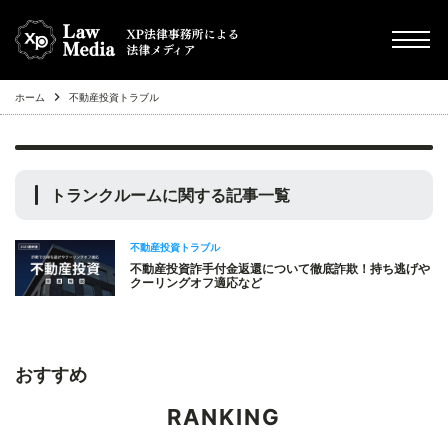
ホーム
不動産投資トラブル
chevron_right
債務整理（任意整理・個人再生・自己破産・過払金）
chevron_right
その他
トランクルーム
に関する記事一覧
chevron_right
Q&A
不動産投資トラブル
chevron_right
不動産投資詐手付金返還について徹底詐欺！持ち逃げや
不動産投資トラブル
クーリングオフ適応など
おすすめ
RANKING