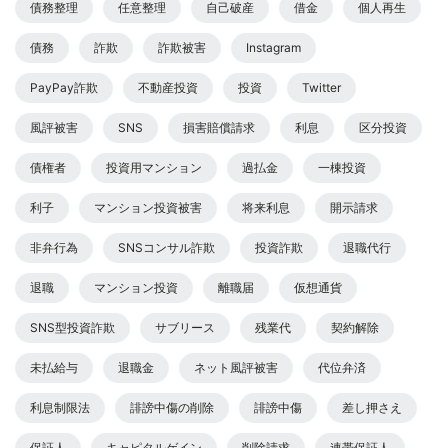
債務整理
任意整理
自己破産
借金
個人再生
債務
詐欺
詐欺被害
Instagram
PayPay詐欺
不動産投資
投資
Twitter
風評被害
SNS
損害賠償請求
利息
区分投資
債権者
投資用マンション
過払金
一棟投資
利子
マンション投資被害
将来利息
開示請求
非弁行為
SNSコンサル詐欺
投資詐欺
退職代行
退職
マンション投資
離職届
仮想通貨
SNS型投資詐欺
サブリース
残業代
契約解除
未払給与
退職金
ネット風評被害
代位弁済
利息制限法
誹謗中傷の削除
誹謗中傷
差し押さえ
保証人
キャピタルゲイン
削除請求
連帯保証人