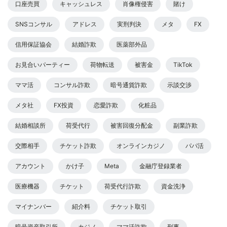
口座売買
キャッシュレス
肖像権侵害
賭け
SNSコンサル
アドレス
実刑判決
メタ
FX
信用保証協会
結婚詐欺
医薬部外品
お見合いパーティー
荷物転送
被害金
TikTok
ママ活
コンサル詐欺
暗号通貨詐欺
示談交渉
メタ社
FX投資
恋愛詐欺
化粧品
結婚相談所
荷受代行
被害回復分配金
副業詐欺
交際相手
チケット詐欺
オンラインカジノ
パパ活
アカウント
かけ子
Meta
金融庁登録業者
医療機器
チケット
荷受代行詐欺
資金洗浄
マイナンバー
紹介料
チケット取引
暗号資産取引所
カジノ
ママ活詐欺
刑事